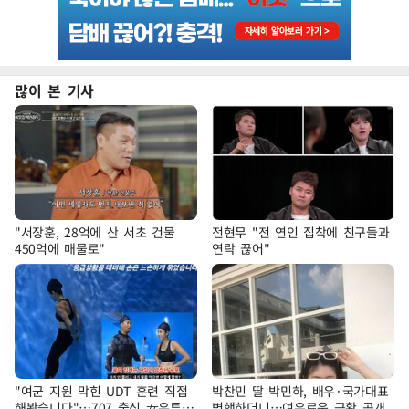
많이 본 기사
"서장훈, 28억에 산 서초 건물
전현무 "전 연인 집착에 친구들과
450억에 매물로"
연락 끊어"
"여군 지원 막힌 UDT 훈련 직접
박찬민 딸 박민하, 배우·국가대표
해봤습니다"…707 출신 女유튜버
병행하더니…여유로운 근황 공개