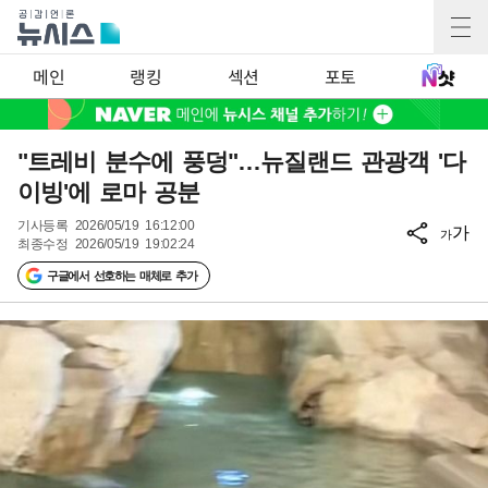
메인
랭킹
섹션
포토
"트레비 분수에 풍덩"…뉴질랜드 관광객 '다
이빙'에 로마 공분
기사등록
2026/05/19 16:12:00
가
가
최종수정
2026/05/19 19:02:24
구글에서 선호하는 매체로 추가