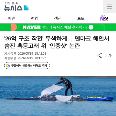
메인
랭킹
섹션
포토
'26억 구조 작전' 무색하게… 덴마크 해안서
숨진 혹등고래 위 '인증샷' 논란
기사등록
2026/05/19 15:42:08
가
가
최종수정
2026/05/19 18:12:25
구글에서 선호하는 매체로 추가