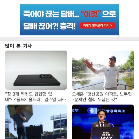
많이 본 기사
"창 3개 띄워도 답답함 없
오세훈 "용산공원 아파트, 노무현
네"…'폴드8 울트라', 일주일 써보
·문재인 철학 뒤집는 것"
니