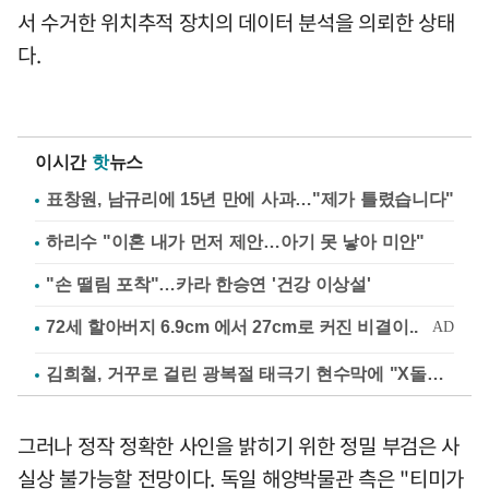
서 수거한 위치추적 장치의 데이터 분석을 의뢰한 상태
다.
이시간
핫
뉴스
표창원, 남규리에 15년 만에 사과…"제가 틀렸습니다"
하리수 "이혼 내가 먼저 제안…아기 못 낳아 미안"
"손 떨림 포착"…카라 한승연 '건강 이상설'
김희철, 거꾸로 걸린 광복절 태극기 현수막에 "X돌았네"
그러나 정작 정확한 사인을 밝히기 위한 정밀 부검은 사
실상 불가능할 전망이다. 독일 해양박물관 측은 "티미가