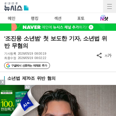
메인
랭킹
섹션
포토
'조진웅 소년범' 첫 보도한 기자, 소년법 위
반 무혐의
기사등록
2026/05/19 08:00:19
가
가
최종수정
2026/05/19 08:02:22
구글에서 선호하는 매체로 추가
소년법 제70조 위반 혐의
X