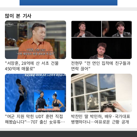
많이 본 기사
"서장훈, 28억에 산 서초 건물
전현무 "전 연인 집착에 친구들과
450억에 매물로"
연락 끊어"
"여군 지원 막힌 UDT 훈련 직접
박찬민 딸 박민하, 배우·국가대표
해봤습니다"…707 출신 女유튜버
병행하더니…여유로운 근황 공개
'완벽 소화'