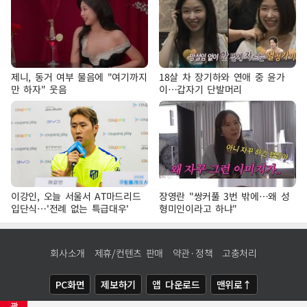
제니, 동거 여부 물음에 "여기까지
18살 차 장기하와 연애 중 윤가
만 하자" 웃음
이…갑자기 단발머리
이강인, 오늘 서울서 AT마드리드
장영란 "쌍커풀 3번 밖에…왜 성
입단식…'전례 없는 특급대우'
형미인이라고 하냐"
회사소개
제휴/컨텐츠 판매
약관·정책
고충처리
PC화면
제보하기
앱 다운로드
맨위로↑
광