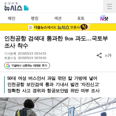
메인
랭킹
섹션
포토
인천공항 검색대 통과한 9㎝ 과도…국토부
조사 착수
기사등록
2026/05/19 08:54:55
가
가
최종수정
2026/05/19 08:59:40
구글에서 선호하는 매체로 추가
50대 여성 버스안서 과일 깎던 칼 가방에 넣어
인천공항 보안검색 통과 기내서 발견 '자진신고'
정확한 사고 경위와 항공보안법 위반 여부 조사