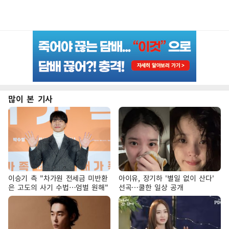
많이 본 기사
이승기 측 "차가원 전세금 미반환
아이유, 장기하 '별일 없이 산다'
은 고도의 사기 수법…엄벌 원해"
선곡…쿨한 일상 공개