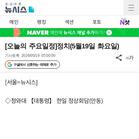
메인
랭킹
섹션
포토
[오늘의 주요일정]정치(5월19일 화요일)
기사등록
2026/05/19 05:00:00
가
가
구글에서 선호하는 매체로 추가
[서울=뉴시스]
◇청와대 【대통령】 한일 정상회담(안동)