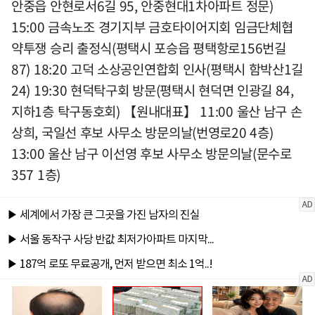
안중읍 안현로서6길 95, 안중현대1차아파트 정문)
15:00 금속노조 경기지부 금호타이어지회 임금단체협
약투쟁 승리 출정식(평택시 포승읍 평택항로156번길
87) 18:20 고덕 소상공인연합회 인사(평택시 함박산1길
24) 19:30 현덕탁구회 방문(평택시 현덕면 인광길 84,
지하1층 탁구동호회) 【원내대표】 11:00 울산 남구 손
상희, 국일선 후보 사무소 방문의날(번영로20 4층)
13:00 울산 남구 이선영 후보 사무소 방문의날(문수로
357 1층)