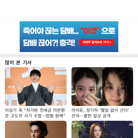
많이 본 기사
이승기 측 "차가원 전세금 미반환
아이유, 장기하 '별일 없이 산다'
은 고도의 사기 수법…엄벌 원해"
선곡…쿨한 일상 공개