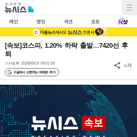
메인
랭킹
섹션
포토
[속보]코스피, 1.20% 하락 출발…7420선 후
퇴
기사등록
2026/05/19 09:01:09
가
가
구글에서 선호하는 매체로 추가