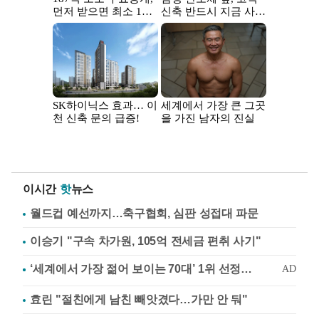
이시간
핫
뉴스
월드컵 예선까지…축구협회, 심판 성접대 파문
이승기 "구속 차가원, 105억 전세금 편취 사기"
효린 "절친에게 남친 빼앗겼다…가만 안 둬"