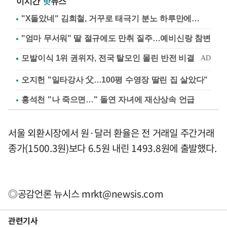
이시간
핫
뉴스
"X돌았네" 김희철, 거꾸로 태극기 분노 하루만에…
"엄마 무서워" 딸 절규에도 만취 질주…예비신랑 참변
오지헌 "일타강사 父…100평 수영장 딸린 집 살았다"
홍석천 "나 죽으면…" 돌연 자녀에 재산상속 언급
서울 외환시장에서 원·달러 환율은 전 거래일 주간거래
종가(1500.3원)보다 6.5원 내린 1493.8원에 출발했다.
◎공감언론 뉴시스
mrkt@newsis.com
관련기사