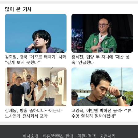
많이 본 기사
김희철, 결국 '거꾸로 태극기' 사과
홍석천, 입양 두 자녀에 '재산 상
"깊게 보지 못했다"
속' 언급했다
김제동, 방송 뜸하더니…이문세·
고영욱, 이번엔 박하선 공격…"류
노사연과 전시회서 포착
수영 열심히 일해야겠네"
회사소개
제휴/컨텐츠 판매
약관·정책
고충처리