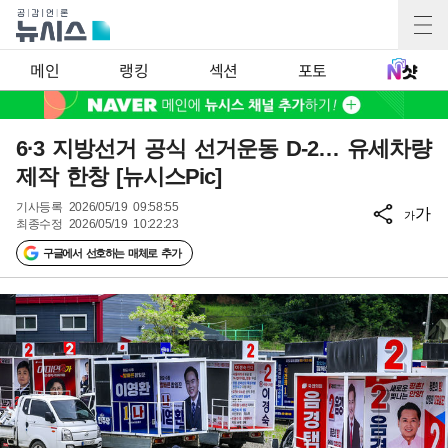
메인
랭킹
섹션
포토
6·3 지방선거 공식 선거운동 D-2… 유세차량
제작 한창 [뉴시스Pic]
기사등록
2026/05/19 09:58:55
가
가
최종수정
2026/05/19 10:22:23
구글에서 선호하는 매체로 추가