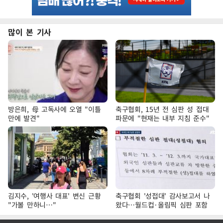
많이 본 기사
방은희, 母 고독사에 오열 "이틀
축구협회, 15년 전 심판 성 접대
만에 발견"
파문에 "현재는 내부 지침 준수"
김지수, '여행사 대표' 변신 근황
축구협회 '성접대' 감사보고서 나
"가볼 만하니…"
왔다…월드컵·올림픽 심판 포함