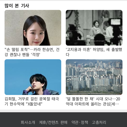
많이 본 기사
"손 떨림 포착"…카라 한승연, 건
'고지용과 이혼' 허양임, 새 출발했
강 괜찮나 팬들 '걱정'
다
김희철, 거꾸로 걸린 광복절 태극
'덜 똘똘한 한 채' 시대 오나…20
기 현수막에 "X돌았네"
억대 아파트에 쏠리는 관심[세제
개편, 그 이후②]
회사소개
제휴/컨텐츠 판매
약관·정책
고충처리