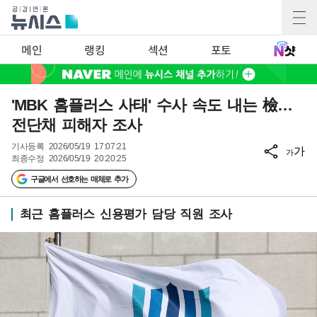
메인
랭킹
섹션
포토
'MBK 홈플러스 사태' 수사 속도 내는 檢…
전단채 피해자 조사
기사등록
2026/05/19 17:07:21
가
가
최종수정
2026/05/19 20:20:25
구글에서 선호하는 매체로 추가
최근 홈플러스 신용평가 담당 직원 조사