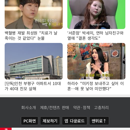
백혈병 재발 최성원 "치료가 날
'서준맘' 박세미, 연하 남자친구와
죽이는 것 같았다" 눈물
열애 "결혼 생각도"
[단독]인천 부평구 아파트서 10대
하리수 "미키정 보내주고 싶어 이
가 40대 친모 살해
혼…애 못 낳아 미안했다"
회사소개
제휴/컨텐츠 판매
약관·정책
고충처리
PC화면
제보하기
앱 다운로드
맨위로↑
광