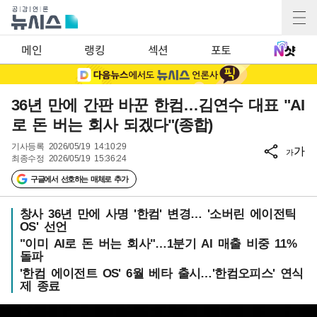
메인
랭킹
섹션
포토
36년 만에 간판 바꾼 한컴…김연수 대표 "AI
로 돈 버는 회사 되겠다"(종합)
기사등록
2026/05/19 14:10:29
가
가
최종수정
2026/05/19 15:36:24
구글에서 선호하는 매체로 추가
창사 36년 만에 사명 '한컴' 변경… '소버린 에이전틱
OS' 선언
"이미 AI로 돈 버는 회사"…1분기 AI 매출 비중 11%
돌파
'한컴 에이전트 OS' 6월 베타 출시…'한컴오피스' 연식
제 종료