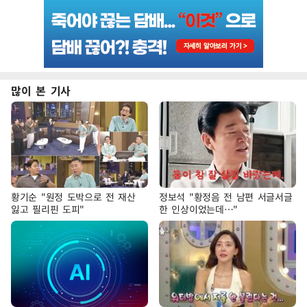
많이 본 기사
황기순 "원정 도박으로 전 재산
정보석 "황정음 전 남편 서글서글
잃고 필리핀 도피"
한 인상이었는데…"