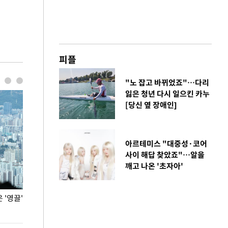
피플
"노 잡고 바뀌었죠"…다리
잃은 청년 다시 일으킨 카누
[당신 옆 장애인]
아르테미스 "대중성·코어
사이 해답 찾았죠"…알을
깨고 나온 '초자아'
'영끌'
폭염 속 주말 풍경은?
극한 폭염에 바
도