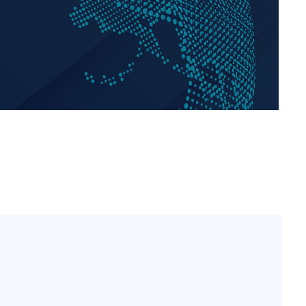
'마약 자숙' 유아인, 남사
1
볼뽀뽀 근황
 '온도차'
건
한정수 "황정민 선배만 
2
 밝혀
공개하라"
발로 부상
손떨림 건강이상설 한승연
3
 논의
치료 중"
밀정보, 언
기름값 뛰자 친환경차 인
4
차 트렌드[세쓸통]
 있어”
LAFC 손흥민, 리그스컵 
5
격…득점포 재가동 도전
공장 로봇의 '두뇌'를 잡아
6
지컬 AI 경쟁
'여긴 20도, 저긴 50도
7
폭염 저감시설 '온도차'