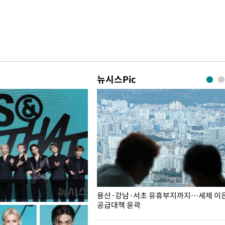
뉴시스Pic
주째 하락, L당 1천800원대
용산·강남·서초 유휴부지까지…세제 이은 
공급대책 윤곽