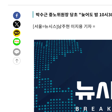
3시간 전 >
[속보]美중부 사령관, 이스라엘 긴급방문 다중화된 전선 상황
3시간 전 >
美 국방부, 켄달 전 공군장관 보안허가 취소…“에어포스원 기
박수근 중노위원장 당초 "늦어도 밤 10시3
론 누출”
3시간 전 >
‘축구의 신’ 아르헨티나 축구 선수 메시의 부친 지병 별세
[서울=뉴시스]남주현 이지용 기자 =
3시간 전 >
“美 이란전 무기 소진…북한과 분쟁시 주한 미군 취약해질 수
-31395초 전 >
[속보]與 강원·TK 당원투표 합산 김민석 48.54%로 
44.40%
-30729초 전 >
與 강원·TK 당원투표 합산 김민석 46.01%로 승리…정
44.53%
-30569초 전 >
[속보]與전대 권리당원투표…강원·경북 김민석, 대구 정
-30376초 전 >
[속보]與 당대표 경선, 경북 권리당원 투표 김민석 47.3
45.71%
-30278초 전 >
[속보]與 당대표 경선, 대구 권리당원 투표 정청래 47.8
46.35%
-30075초 전 >
[속보]與 당대표 경선, 강원 권리당원 투표 김민석 승리…5
득표
-27993초 전 >
"일본축구협회, 대한축구협회 성 접대 의혹 심판 조사"
-20635초 전 >
[속보]장은수, KLPGA 제주삼다수 역전 우승…데뷔 10년
정상
-16000초 전 >
"얼마나 더웠으면"…안동 물길공원서 헤엄친 구렁이 '소
-15927초 전 >
손흥민, 68분 뛰고 2경기 침묵…LAFC, 톨루카에 1-0 승
-15199초 전 >
'2경기 연속 침묵' 손흥민, 톨루카전 68분만 뛰고 슈팅 0
-13951초 전 >
이강인, 오늘 서울서 AT마드리드 입단식…'전례 없는 특