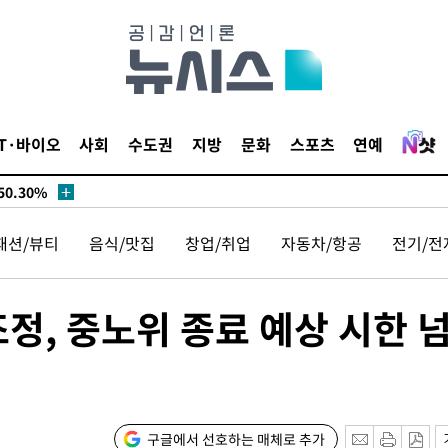
승리…정청래
청래
청래 승리
7%·정청래
2%·김민석
IT·바이오
사회
수도권
지방
문화
스포츠
연예
0.30%
 차에 첫
패션/뷰티
음식/맛집
창업/취업
자동차/항공
전기/전
동'
리(종합)
개
조정, 중노위 종료 예상 시한 
급대우'
 '온도차'
건
 밝혀
구글에서 선호하는 매체로 추가
발로 부상