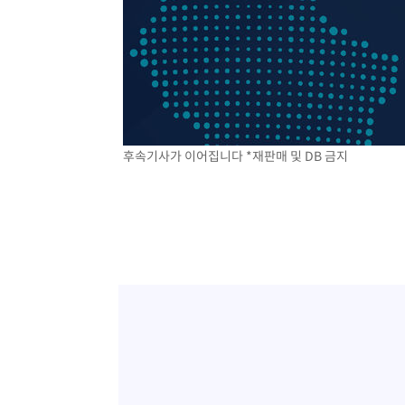
-833초 전 >
'여긴 20도, 저긴 50도'…열화상 카메라로 본 폭염 저감시설
-304초 전 >
콜롬비아 신임 우파 대통령 취임 하루만에 차량폭탄 폭발 사
1시간 전 >
튀르키예 외무장관, "메카 3국 방위협정은 이란이 목표 아냐 "
2시간 전 >
이군이 불법 군시설 건설한 레바논 남부에서 레바논군 3명 폭
3시간 전 >
[속보]美중부 사령관, 이스라엘 긴급방문 다중화된 전선 상황
3시간 전 >
美 국방부, 켄달 전 공군장관 보안허가 취소…“에어포스원 기
후속기사가 이어집니다 *재판매 및 DB 금지
론 누출”
3시간 전 >
‘축구의 신’ 아르헨티나 축구 선수 메시의 부친 지병 별세
3시간 전 >
“美 이란전 무기 소진…북한과 분쟁시 주한 미군 취약해질 수