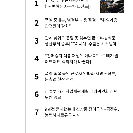
친과
기름값 뛰자 친환경차 인기
1
1
↑…변하는 자동차 트렌드[세
쓸통]
피해…떳떳하면 신분
폭염 중대본, 범정부 대응 점검…"취약계층
2
2
안전관리 강화"
…"목디스크 심해
관세 낮춰도 품질 못 맞추면 끝…K-농식품,
3
3
생산부터 승부[FTA 시대, 수출은 시스템이다
②]
기↑…변하는 자동
"판매중지 식품 어떻게 아나요"…구삐가 알
4
4
려드려요[식약처가 바꾼다]
톨루카전 선발 출
폭염 속 외국인 근로자 잇따라 사망…정부,
5
5
농축업 현장 점검
라…IT서비스, 피
산업부, 6기 사업재편계획 심의위원회 청년
6
6
위원 공모
'…열화상 카메라로 본
9년전 출시했는데 신상품 장려금?…공정위,
7
7
농협하나로유통 제재