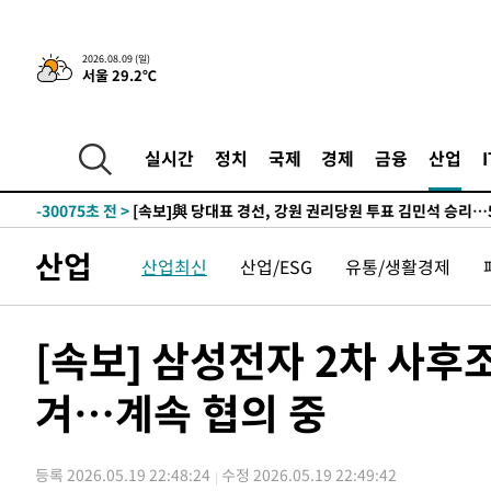
-31375초 전 >
[속보]與 강원·TK 당원투표 합산 김민석 48.54%로 
44.40%
-30709초 전 >
與 강원·TK 당원투표 합산 김민석 46.01%로 승리…정
2026.08.09 (일)
서울 29.2℃
44.53%
-30549초 전 >
[속보]與전대 권리당원투표…강원·경북 김민석, 대구 정
-30356초 전 >
[속보]與 당대표 경선, 경북 권리당원 투표 김민석 47.3
45.71%
-30258초 전 >
[속보]與 당대표 경선, 대구 권리당원 투표 정청래 47.8
실시간
정치
국제
경제
금융
산업
46.35%
-30055초 전 >
[속보]與 당대표 경선, 강원 권리당원 투표 김민석 승리…5
득표
-27973초 전 >
"일본축구협회, 대한축구협회 성 접대 의혹 심판 조사"
-20615초 전 >
[속보]장은수, KLPGA 제주삼다수 역전 우승…데뷔 10년
산업
산업최신
산업/ESG
유통/생활경제
정상
-15980초 전 >
"얼마나 더웠으면"…안동 물길공원서 헤엄친 구렁이 '소
-15907초 전 >
손흥민, 68분 뛰고 2경기 침묵…LAFC, 톨루카에 1-0 승
-15179초 전 >
'2경기 연속 침묵' 손흥민, 톨루카전 68분만 뛰고 슈팅 0
[속보] 삼성전자 2차 사후
-13931초 전 >
이강인, 오늘 서울서 AT마드리드 입단식…'전례 없는 특
겨…계속 협의 중
-813초 전 >
'여긴 20도, 저긴 50도'…열화상 카메라로 본 폭염 저감시설
-284초 전 >
콜롬비아 신임 우파 대통령 취임 하루만에 차량폭탄 폭발 사
1시간 전 >
튀르키예 외무장관, "메카 3국 방위협정은 이란이 목표 아냐 "
등록 2026.05.19 22:48:24
수정 2026.05.19 22:49:42
2시간 전 >
이군이 불법 군시설 건설한 레바논 남부에서 레바논군 3명 폭