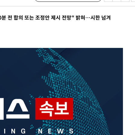
 논의
밀정보, 언
0분 전 합의 또는 조정안 제시 전망" 밝혀…시한 넘겨
 있어”
승리…정청래
청래
청래 승리
7%·정청래
2%·김민석
0.30%
 차에 첫
동'
리(종합)
개
급대우'