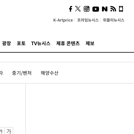
K-Artprice
프라임뉴시스
위클리뉴시스
광장
포토
TV뉴시스
제휴 콘텐츠
제보
자
중기/벤처
해양수산
넘