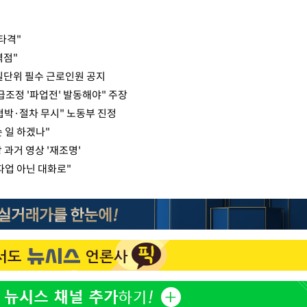
타격"
역점"
' 일단위 필수 근로인원 공지
급조정 '파업전' 발동해야" 주장
협박·절차 무시" 노동부 진정
 일 하겠나"
과거 영상 '재조명'
파업 아닌 대화로"