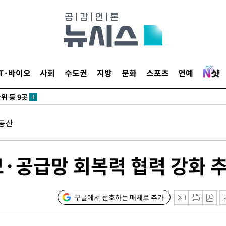
 사망
 CDC
IT·바이오
사회
수도권
지방
문화
스포츠
연예
 압수수색
위 등 9곳
동산
출발
개장
보·공급망 회복력 협력 강화 
3명은 중
에서 두차
구글에서 선호하는 매체로 추가
0일 후 발