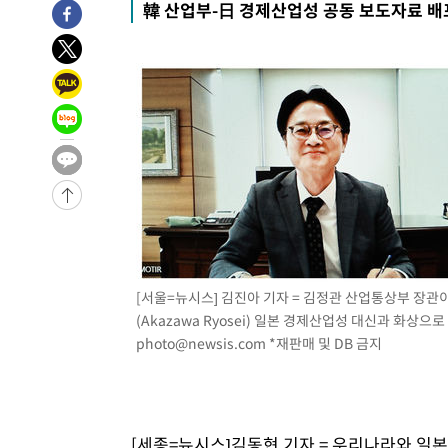
韓 산업부-日 경제산업성 공동 보도자료 배
-425초 전 >
[속보] 뉴욕증시, 일제 하락 마감…나스닥 0.06%↓
-29158초 전 >
[속보]국힘 윤리위, '돌려차기 발언' 진종오·서범수 징계
-24483초 전 >
[속보] 7월 중국 수출 23.9%↑ 수입 27.5%↑…무역총
25.3%↑
-21643초 전 >
[속보]'채상병 순직 책임' 임성근, 항소심도 징역 3년
-21509초 전 >
[속보]종합특검, '관저이전 봐주기 감사' 유병호 구속기소
-18109초 전 >
민주 콩고 에볼라환자 4천명 돌파, 4053명 발생 1850명
-17359초 전 >
[속보]'300억원대 사기 혐의' 차가원 대표 구속 송치
-16553초 전 >
"미 전국적 살모네라 식중독 원인은 멕시코산 할라피뇨"--
-15066초 전 >
[속보]경찰·노동부, HL만도 평택사업장 끼임 사망 관련
-14947초 전 >
[속보]합수본, '투표율 허위 입력' 중앙·서울·경기도 선관
[서울=뉴시스] 김진아 기자 = 김정관 산업통상부 장관
압수수색
-14702초 전 >
[속보]원·달러 환율, 오전 9시 1423.8원
(Akazawa Ryosei) 일본 경제산업성 대신과 화상으로
-14498초 전 >
[속보]삼성전자·SK하이닉스 동반 강보합…1%대 상승 
photo@newsis.com
*재판매 및 DB 금지
-14484초 전 >
[속보]코스닥, 5.95포인트(0.74%) 상승한 807.62개장
-14452초 전 >
[속보]코스피, 6300선 재탈환…1.09% 오른 6365.07 
-11617초 전 >
시리아 다마스쿠스 교외에서 미니버스 폭발.. 14명 부상, 
태
[세종=뉴시스]김동현 기자 = 우리나라와 일
-10915초 전 >
입추에도 극한더위…서울 낮 39도 '폭염중대경보'