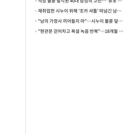
· 직장 불륜 발각된 40대 남성의 고민…"유포 동료 명예훼손·협박죄 고소 가능할까"
· 재취업한 시누이 위해 '조카 셔틀' 떠넘긴 남편…아내 "난 못한다"
· "남의 가정사 끼어들지 마"…시누이 불륜 덮으려는 남편에 억울한 아내
· "현관문 걷어차고 욕설 녹음 반복"…18개월 아기 키우는 집 뒤흔든 '앞집의 비극'