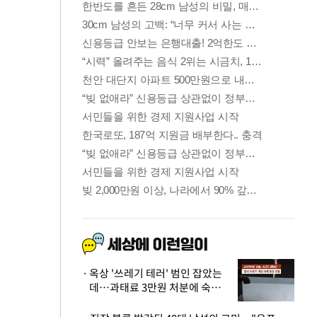
옥상 '쓰레기 테러' 범인 잡았는
데…과태료 3만원 처분에 숙박업
주 허탈