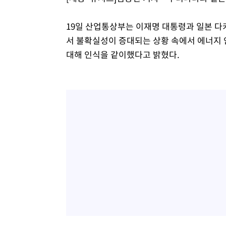
-5879초 전 >
이란, 호르무즈서 "적국 목표물들"과 대치로 남부 케슘섬
례 큰 폭발음
19일 산업통상부는 이재명 대통령과 일본 
-4594초 전 >
[속보]美, 폴리실리콘 수입 규제…파생제품 15% 관세, 12
효
서 불확실성이 증대되는 상황 속에서 에너지 
-2745초 전 >
[속보]트럼프, 美 원정출산 금지 행정명령 서명
대해 인식을 같이했다고 밝혔다.
-445초 전 >
[속보] 뉴욕증시, 일제 하락 마감…나스닥 0.06%↓