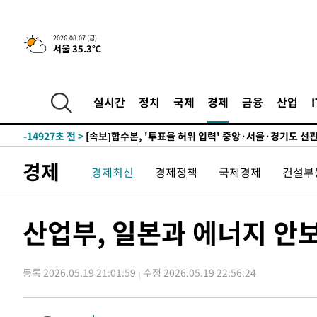
25.3%↑
-21623초 전 >
[속보]'채상병 순직 책임' 임성근, 항소심도 징역 3년
-21489초 전 >
[속보]종합특검, '관저이전 봐주기 감사' 유병호 구속기소
2026.08.07 (금)
서울 35.3℃
-18089초 전 >
민주 콩고 에볼라환자 4천명 돌파, 4053명 발생 1850명
-17339초 전 >
[속보]'300억원대 사기 혐의' 차가원 대표 구속 송치
-16533초 전 >
"미 전국적 살모네라 식중독 원인은 멕시코산 할라피뇨"--
실시간
정치
국제
경제
금융
산업
-15046초 전 >
[속보]경찰·노동부, HL만도 평택사업장 끼임 사망 관련
-14927초 전 >
[속보]합수본, '투표율 허위 입력' 중앙·서울·경기도 선관
압수수색
-14682초 전 >
[속보]원·달러 환율, 오전 9시 1423.8원
경제
경제최신
경제정책
국제경제
건설부
-14478초 전 >
[속보]삼성전자·SK하이닉스 동반 강보합…1%대 상승 
-14464초 전 >
[속보]코스닥, 5.95포인트(0.74%) 상승한 807.62개장
-14432초 전 >
[속보]코스피, 6300선 재탈환…1.09% 오른 6365.07 
산업부, 일본과 에너지 안
-11597초 전 >
시리아 다마스쿠스 교외에서 미니버스 폭발.. 14명 부상, 
태
-10895초 전 >
입추에도 극한더위…서울 낮 39도 '폭염중대경보'
등록 2026.05.19 21:01:59
수정 2026.05.19 22:56:24
-5859초 전 >
이란, 호르무즈서 "적국 목표물들"과 대치로 남부 케슘섬
례 큰 폭발음
-4574초 전 >
[속보]美, 폴리실리콘 수입 규제…파생제품 15% 관세, 12
효
-2725초 전 >
[속보]트럼프, 美 원정출산 금지 행정명령 서명