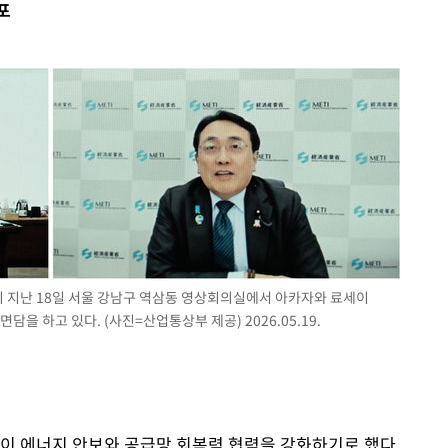
포
 절차 개시
액
 사망
 CDC
 압수수색
위 등 9곳
이 지난 18일 서울 강남구 역삼동 영상회의실에서 아카자와 료세이
 면담을 하고 있다. (사진=산업통상부 제공) 2026.05.19.
출발
개장
3명은 중
본이 에너지 안보와 공급망 회복력 협력을 강화하기로 했다.