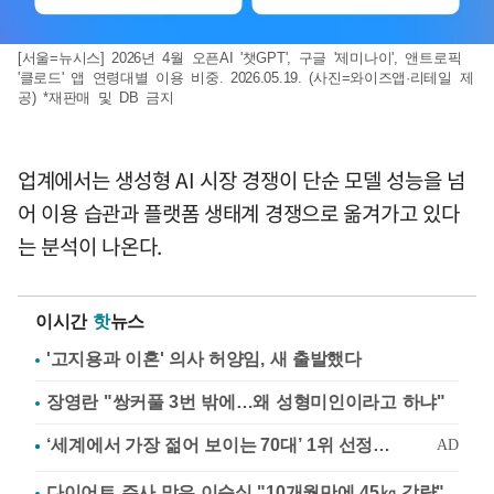
[서울=뉴시스] 2026년 4월 오픈AI '챗GPT', 구글 '제미나이', 앤트로픽
'클로드' 앱 연령대별 이용 비중. 2026.05.19. (사진=와이즈앱·리테일 제
공) *재판매 및 DB 금지
업계에서는 생성형 AI 시장 경쟁이 단순 모델 성능을 넘
어 이용 습관과 플랫폼 생태계 경쟁으로 옮겨가고 있다
는 분석이 나온다.
이시간
핫
뉴스
'고지용과 이혼' 의사 허양임, 새 출발했다
장영란 "쌍커풀 3번 밖에…왜 성형미인이라고 하냐"
다이어트 주사 맞은 이순실 "10개월만에 45㎏ 감량"