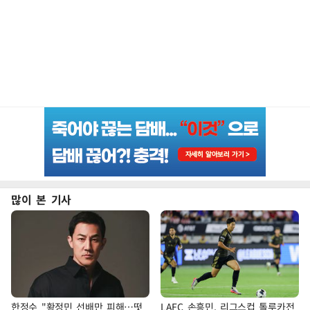
많이 본 기사
한정수 "황정민 선배만 피해…떳
LAFC 손흥민, 리그스컵 톨루카전