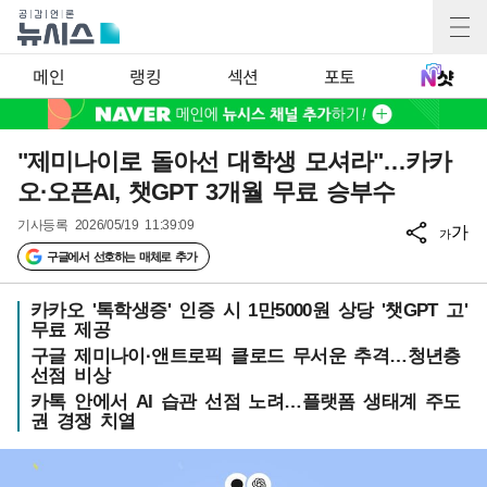
메인
랭킹
섹션
포토
"제미나이로 돌아선 대학생 모셔라"…카카
오·오픈AI, 챗GPT 3개월 무료 승부수
기사등록
2026/05/19 11:39:09
가
가
구글에서 선호하는 매체로 추가
카카오 '톡학생증' 인증 시 1만5000원 상당 '챗GPT 고'
무료 제공
구글 제미나이·앤트로픽 클로드 무서운 추격…청년층
선점 비상
카톡 안에서 AI 습관 선점 노려…플랫폼 생태계 주도
권 경쟁 치열