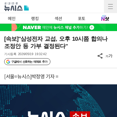
메인
랭킹
섹션
포토
[속보]"삼성전자 교섭, 오후 10시쯤 합의나
조정안 등 가부 결정된다"
기사등록
2026/05/19 19:32:42
가
가
구글에서 선호하는 매체로 추가
[서울=뉴시스]박정영 기자 =