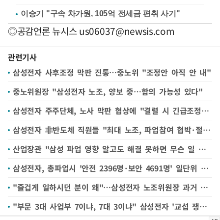
이승기 "구속 차가원, 105억 전세금 편취 사기"
◎공감언론 뉴시스
us06037@newsis.com
관련기사
삼성전자 사후조정 막판 진통…중노위 "조정안 아직 안 내"
중노위원장 "삼성전자 노조, 양보 중…합의 가능성 있다"
삼성전자 주주단체, 노사 막판 협상에 "결렬 시 긴급조정 '파업전' 발동해야" 주장
삼성전자 非반도체 직원들 "최대 노조, 파업참여 협박·절차 무시" 노동부 진정
산업장관 "삼성 파업 영향 알고도 해결 못하면 무슨 일 하겠나"
삼성전자, 총파업시 '안전 2396명·보안 4691명' 일단위 필수 근로인원 공지
"즐겁게 일하시던 분이 왜"…삼성전자 노조위원장 과거 영상 '재조명'
"부문 3대 사업부 7이냐, 7대 3이냐" 삼성전자 '교섭 쟁점' 떠오른 성과급 배분 비율