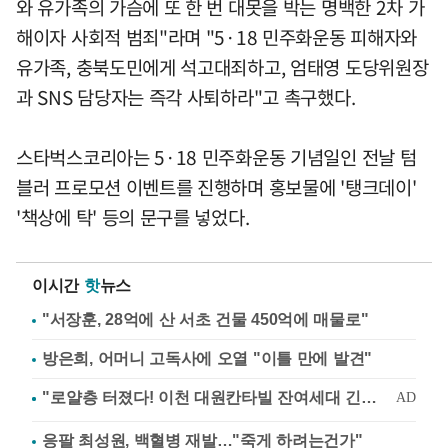
와 유가족의 가슴에 또 한 번 대못을 박는 명백한 2차 가
해이자 사회적 범죄"라며 "5·18 민주화운동 피해자와
유가족, 충북도민에게 석고대죄하고, 엄태영 도당위원장
과 SNS 담당자는 즉각 사퇴하라"고 촉구했다.
스타벅스코리아는 5·18 민주화운동 기념일인 전날 텀
블러 프로모션 이벤트를 진행하며 홍보물에 '탱크데이'
'책상에 탁' 등의 문구를 넣었다.
이시간
핫
뉴스
"서장훈, 28억에 산 서초 건물 450억에 매물로"
방은희, 어머니 고독사에 오열 "이틀 만에 발견"
응팔 최성원, 백혈병 재발…"죽게 하려는건가"