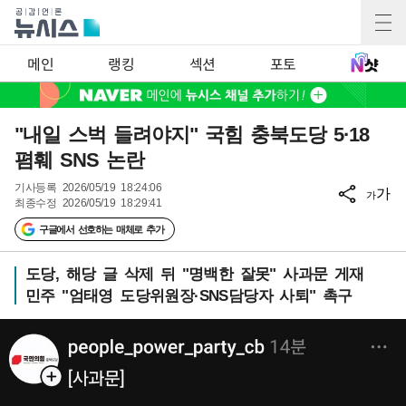
메인
랭킹
섹션
포토
"내일 스벅 들려야지" 국힘 충북도당 5·18
폄훼 SNS 논란
기사등록
2026/05/19 18:24:06
가
가
최종수정
2026/05/19 18:29:41
구글에서 선호하는 매체로 추가
도당, 해당 글 삭제 뒤 "명백한 잘못" 사과문 게재
민주 "엄태영 도당위원장·SNS담당자 사퇴" 촉구