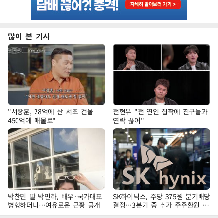
많이 본 기사
"서장훈, 28억에 산 서초 건물
전현무 "전 연인 집착에 친구들과
450억에 매물로"
연락 끊어"
박찬민 딸 박민하, 배우·국가대표
SK하이닉스, 주당 375원 분기배당
병행하더니…여유로운 근황 공개
결정…3분기 중 추가 주주환원 발
표