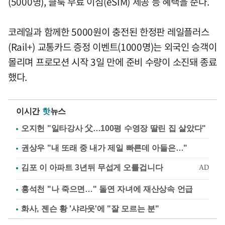
(5000명), 클룩 무료 이심(eSIM) 제공 등 혜택을 준다.
코레일과 함께한 5000원이 충전된 한정판 레일플러스
(Rail+) 교통카드 증정 이벤트(1000명)는 외국인 승객이
몰리며 프로모션 시작 3일 만에 준비 수량이 소진돼 종료
했다.
이시간
핫
뉴스
오지헌 "일타강사 父…100평 수영장 딸린 집 살았다"
권상우 "내 또래 중 내가 제일 빠른데 아들은…"
홍석천 "나 죽으면…" 돌연 자녀에 재산상속 언급
화사, 젠슨 황 '샤라웃'에 "잘 모르는 분"