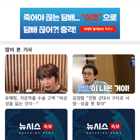
많이 본 기사
유혜정, 자궁적출 수술 고백 "여성
김정렬 "친형 군대서 구타로 사
성을 잃는 것이…"
망…유골 못 찾아"