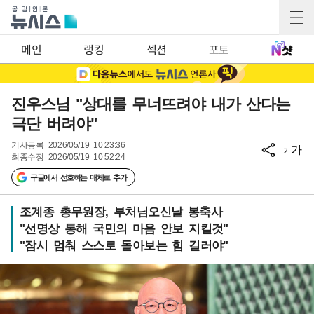
메인
랭킹
섹션
포토
진우스님 "상대를 무너뜨려야 내가 산다는
극단 버려야"
기사등록
2026/05/19 10:23:36
가
가
최종수정
2026/05/19 10:52:24
구글에서 선호하는 매체로 추가
조계종 총무원장, 부처님오신날 봉축사
"선명상 통해 국민의 마음 안보 지킬것"
"잠시 멈춰 스스로 돌아보는 힘 길러야"