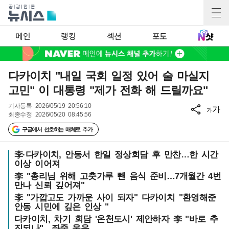
메인
랭킹
섹션
포토
다카이치 "내일 국회 일정 있어 술 마실지
고민" 이 대통령 "제가 전화 해 드릴까요"
기사등록
2026/05/19 20:56:10
가
가
최종수정
2026/05/20 08:45:56
구글에서 선호하는 매체로 추가
李·다카이치, 안동서 한일 정상회담 후 만찬…한 시간
이상 이어져
李 "총리님 위해 고춧가루 뺀 음식 준비…7개월간 4번
만나 신뢰 깊어져"
李 "가깝고도 가까운 사이 되자" 다카이치 "환영해준
안동 시민에 깊은 인상 "
다카이치, 차기 회담 '온천도시' 제안하자 李 "바로 추
진되나"…좌중 웃음