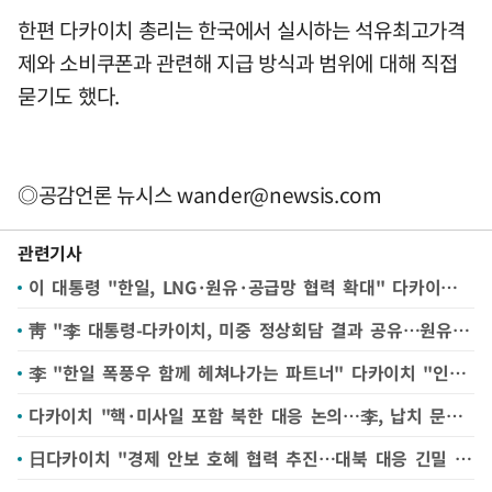
한편 다카이치 총리는 한국에서 실시하는 석유최고가격
제와 소비쿠폰과 관련해 지급 방식과 범위에 대해 직접
묻기도 했다.
◎공감언론 뉴시스
wander@newsis.com
관련기사
이 대통령 "한일, LNG·원유·공급망 협력 확대" 다카이치 "원유 스와프 추진"(종합2보)
靑 "李 대통령-다카이치, 미중 정상회담 결과 공유…원유 스와프 등 에너지 협력"
李 "한일 폭풍우 함께 헤쳐나가는 파트너" 다카이치 "인태지역 안정화 중추적 역할"(종합)
다카이치 "핵·미사일 포함 북한 대응 논의…李, 납치 문제 지지 표명 감사"
日다카이치 "경제 안보 호혜 협력 추진…대북 대응 긴밀 협력"