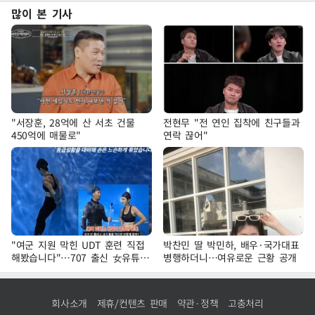
많이 본 기사
"서장훈, 28억에 산 서초 건물
전현무 "전 연인 집착에 친구들과
450억에 매물로"
연락 끊어"
"여군 지원 막힌 UDT 훈련 직접
박찬민 딸 박민하, 배우·국가대표
해봤습니다"…707 출신 女유튜버
병행하더니…여유로운 근황 공개
'완벽 소화'
회사소개
제휴/컨텐츠 판매
약관·정책
고충처리