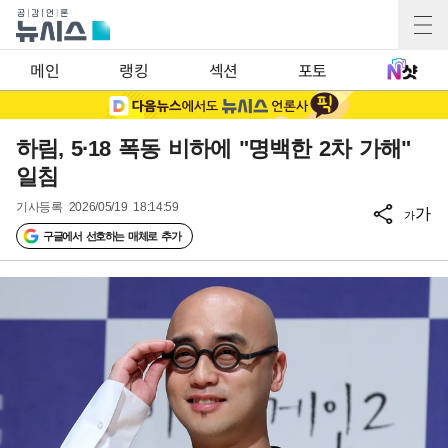
메인
랭킹
섹션
포토
하림, 5·18 폭동 비하에 "명백한 2차 가해"
일침
기사등록
2026/05/19 18:14:59
가
가
구글에서 선호하는 매체로 추가