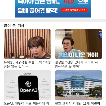
많이 본 기사
유혜정, 자궁적출 수술 고백 "여성
김정렬 "친형 군대서 구타로 사
성을 잃는 것이…"
망…유골 못 찾아"
오픈AI, 챗GPT 무료 이용자에 최
천안 교회서 지내던 11세 어린이