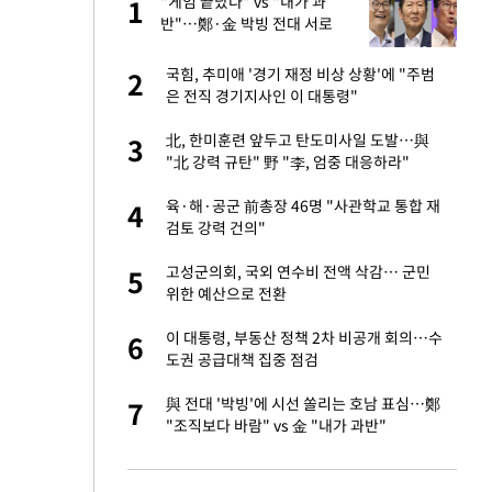
"이
"게임 끝났다" vs "내가 과
1
1
반"…鄭·金 박빙 전대 서로
우위 주장(종합)
신 근황 "가볼 만하
국힘, 추미애 '경기 재정 비상 상황'에 "주범
2
2
은 전직 경기지사인 이 대통령"
성 접대 파문에 "현
北, 한미훈련 앞두고 탄도미사일 도발…與
3
3
"北 강력 규탄" 野 "李, 엄중 대응하라"
 했다"…탈북민 김
육·해·공군 前총장 46명 "사관학교 통합 재
4
4
 회상
검토 강력 건의"
보고서 나왔다…월드
고성군의회, 국외 연수비 전액 삭감… 군민
5
5
위한 예산으로 전환
출발…나스닥
이 대통령, 부동산 정책 2차 비공개 회의…수
6
6
도권 공급대책 집중 점검
서 몰라보게 달라진
與 전대 '박빙'에 시선 쏠리는 호남 표심…鄭
7
7
"조직보다 바람" vs 金 "내가 과반"