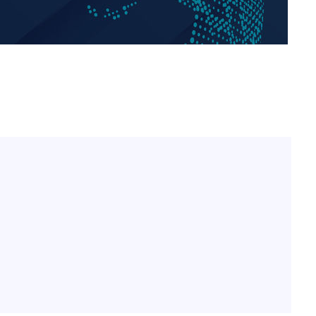
방은희, 母 고독사에 오열 
1
틀 만에 발견"
김지수, '여행사 대표' 변
2
니…"
축구협회, 15년 전 심판 
3
재는 내부 지침 준수"
"바지 벗고 앞뒤로 돌아야
4
서아, 기쁨조 검사 수치심
축구협회 '성접대' 감사
5
컵·올림픽 심판 포함
[속보] 뉴욕증시, 혼조 
6
0.3%↓, 다우 0.14%↑
'학폭 논란' 지수, 필리핀
7
근황