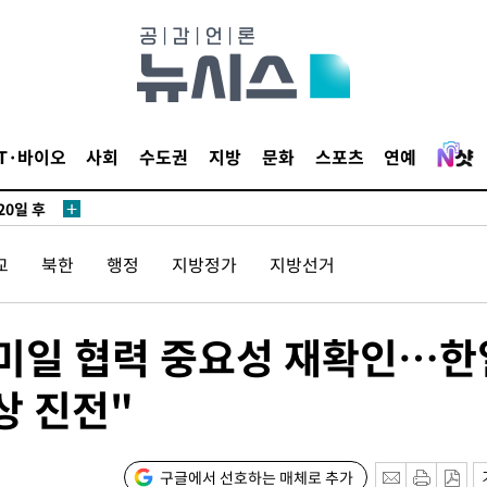
3명은 중
IT·바이오
사회
수도권
지방
문화
스포츠
연예
에서 두차
20일 후
교
북한
행정
지방정가
지방선거
3명은 중
한미일 협력 중요성 재확인…한
에서 두차
상 진전"
20일 후
구글에서 선호하는 매체로 추가