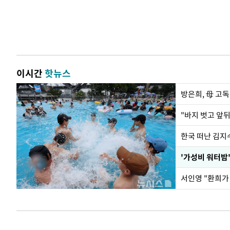
이시간
핫뉴스
방은희, 母 고독
한국 떠난 김지
서인영 "환희가