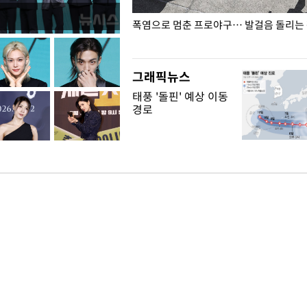
전남광주… 열화상 카메라에 담긴
폭염으로 멈춘 프로야구… 발걸음 돌리는
그래픽뉴스
태풍 '돌핀' 예상 이동
경로