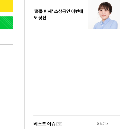
'홈플 피해' 소상공인 이번에
도 뒷전