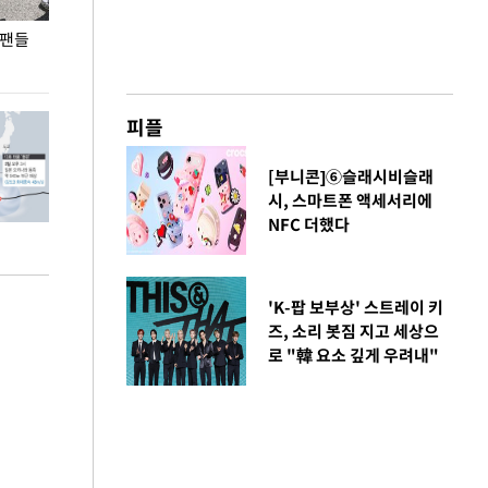
 팬들
이 대통령, '청년 대책 속도 높여야…폭염 문제도
입추 코앞인데 전
총력 대응'
피플
[부니콘]⑥슬래시비슬래
시, 스마트폰 액세서리에
NFC 더했다
'K-팝 보부상' 스트레이 키
즈, 소리 봇짐 지고 세상으
로 "韓 요소 깊게 우려내"