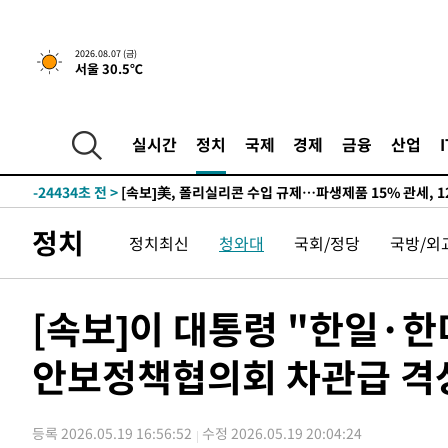
2026.08.07 (금)
서울 30.5℃
-20285초 전 >
[속보] 뉴욕증시, 일제 하락 마감…나스닥 0.06%↓
-31457초 전 >
시리아 다마스쿠스 교외에서 미니버스 폭발.. 14명 부상, 
태
-30755초 전 >
입추에도 극한더위…서울 낮 39도 '폭염중대경보'
실시간
정치
국제
경제
금융
산업
-25719초 전 >
이란, 호르무즈서 "적국 목표물들"과 대치로 남부 케슘섬
례 큰 폭발음
-24434초 전 >
[속보]美, 폴리실리콘 수입 규제…파생제품 15% 관세, 1
발효
-22585초 전 >
[속보]트럼프, 美 원정출산 금지 행정명령 서명
정치
정치최신
청와대
국회/정당
국방/외
-20285초 전 >
[속보] 뉴욕증시, 일제 하락 마감…나스닥 0.06%↓
-31457초 전 >
시리아 다마스쿠스 교외에서 미니버스 폭발.. 14명 부상, 
태
-30755초 전 >
입추에도 극한더위…서울 낮 39도 '폭염중대경보'
[속보]이 대통령 "한일·
-25719초 전 >
이란, 호르무즈서 "적국 목표물들"과 대치로 남부 케슘섬
례 큰 폭발음
안보정책협의회 차관급 격
-24434초 전 >
[속보]美, 폴리실리콘 수입 규제…파생제품 15% 관세, 1
발효
-22585초 전 >
[속보]트럼프, 美 원정출산 금지 행정명령 서명
-20285초 전 >
[속보] 뉴욕증시, 일제 하락 마감…나스닥 0.06%↓
등록 2026.05.19 16:56:52
수정 2026.05.19 20:04:24