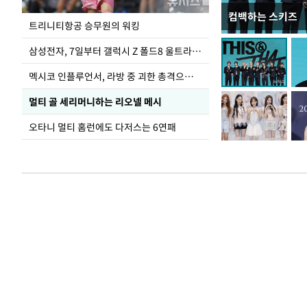
컴백하는 스키즈
입추 하루 앞둔 
트리니티항공 승무원의 워킹
폭염
삼성전자, 7일부터 갤럭시 Z 폴드8 울트라·폴드8·플립8 출시
멕시코 인플루언서, 라방 중 괴한 총격으로 사망
멀티 골 세리머니하는 리오넬 메시
오타니 멀티 홈런에도 다저스는 6연패