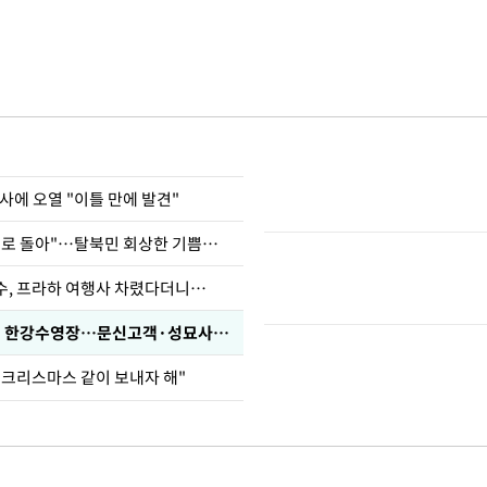
사에 오열 "이틀 만에 발견"
"바지 벗고 앞뒤로 돌아"…탈북민 회상한 기쁨조 검사
수, 프라하 여행사 차렸다더니…
'가성비 워터밤' 한강수영장…문신고객·성묘사음원 민원
 크리스마스 같이 보내자 해"