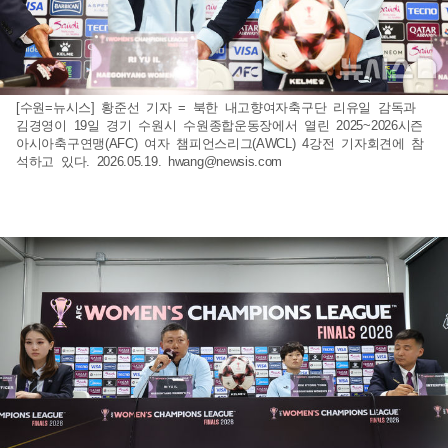
[수원=뉴시스] 황준선 기자 = 북한 내고향여자축구단 리유일 감독과
김경영이 19일 경기 수원시 수원종합운동장에서 열린 2025~2026시즌
아시아축구연맹(AFC) 여자 챔피언스리그(AWCL) 4강전 기자회견에 참
석하고 있다. 2026.05.19.
hwang@newsis.com