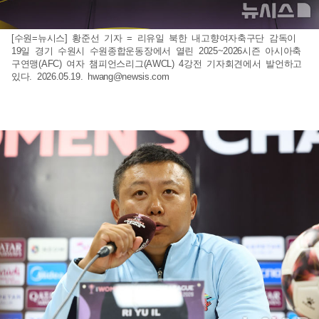
[수원=뉴시스] 황준선 기자 = 리유일 북한 내고향여자축구단 감독이
19일 경기 수원시 수원종합운동장에서 열린 2025~2026시즌 아시아축
구연맹(AFC) 여자 챔피언스리그(AWCL) 4강전 기자회견에서 발언하고
있다. 2026.05.19.
hwang@newsis.com