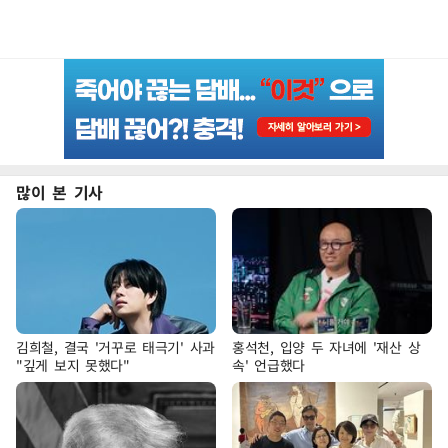
많이 본 기사
김희철, 결국 '거꾸로 태극기' 사과
홍석천, 입양 두 자녀에 '재산 상
"깊게 보지 못했다"
속' 언급했다