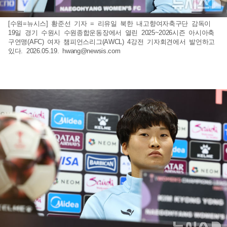
[수원=뉴시스] 황준선 기자 = 리유일 북한 내고향여자축구단 감독이
19일 경기 수원시 수원종합운동장에서 열린 2025~2026시즌 아시아축
구연맹(AFC) 여자 챔피언스리그(AWCL) 4강전 기자회견에서 발언하고
있다. 2026.05.19.
hwang@newsis.com