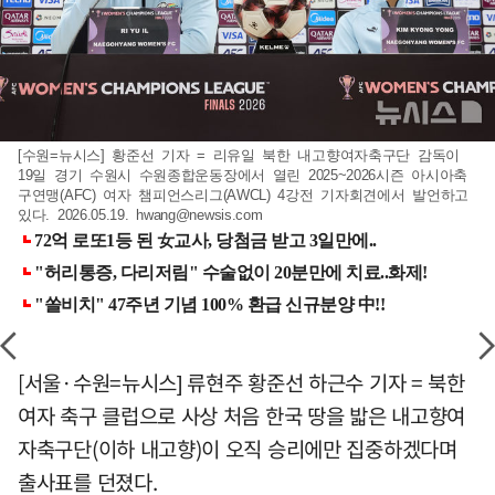
[수원=뉴시스] 황준선 기자 = 리유일 북한 내고향여자축구단 감독이
19일 경기 수원시 수원종합운동장에서 열린 2025~2026시즌 아시아축
구연맹(AFC) 여자 챔피언스리그(AWCL) 4강전 기자회견에서 발언하고
있다. 2026.05.19.
hwang@newsis.com
[서울·수원=뉴시스] 류현주 황준선 하근수 기자 = 북한
여자 축구 클럽으로 사상 처음 한국 땅을 밟은 내고향여
자축구단(이하 내고향)이 오직 승리에만 집중하겠다며
출사표를 던졌다.