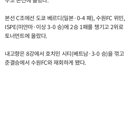
본선 C조에선 도쿄 베르디(일본·0-4 패), 수원FC 위민,
ISPE(미얀마·이상 3-0 승)에 2승 1패를 챙기고 2위로
토너먼트에 올랐다.
내고향은 8강에서 호치민 시티(베트남·3-0 승)을 꺾고
준결승에서 수원FC와 재회하게 됐다.