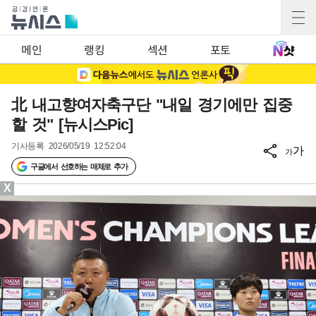
메인
랭킹
섹션
포토
北 내고향여자축구단 "내일 경기에만 집중
할 것" [뉴시스Pic]
기사등록
2026/05/19 12:52:04
가
가
구글에서 선호하는 매체로 추가
X