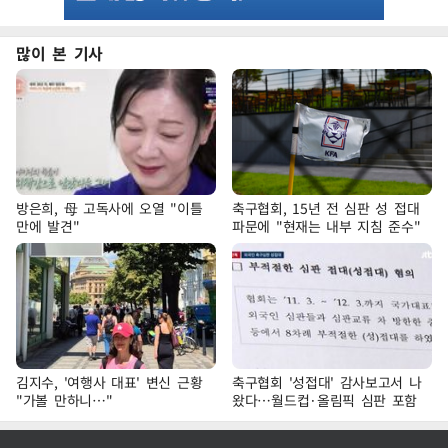
많이 본 기사
방은희, 母 고독사에 오열 "이틀
축구협회, 15년 전 심판 성 접대
만에 발견"
파문에 "현재는 내부 지침 준수"
김지수, '여행사 대표' 변신 근황
축구협회 '성접대' 감사보고서 나
"가볼 만하니…"
왔다…월드컵·올림픽 심판 포함