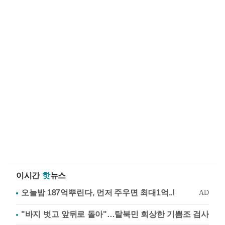
이시간
핫
뉴스
"바지 벗고 앞뒤로 돌아"…탈북민 회상한 기쁨조 검사