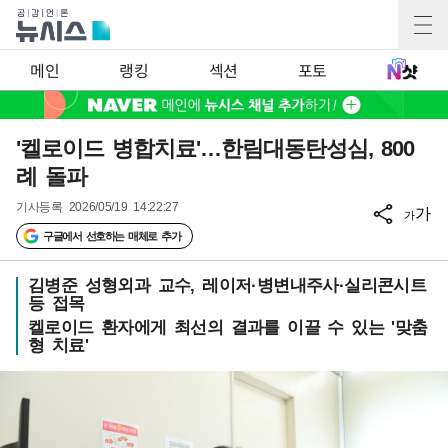
메인
랭킹
섹션
포토
'켈로이드 병합치료'…한림대동탄성심, 800
례 돌파
기사등록
2026/05/19 14:22:27
가
가
구글에서 선호하는 매체로 추가
김병준 성형외과 교수, 레이저·병변내주사·실리콘시트
등 접목
켈로이드 환자에게 최선의 결과를 이끌 수 있는 '맞춤
형 치료'