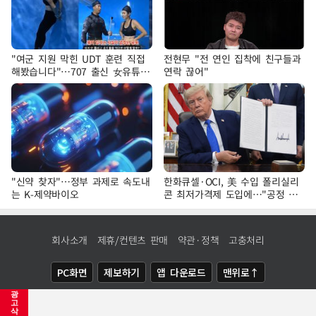
"여군 지원 막힌 UDT 훈련 직접
전현무 "전 연인 집착에 친구들과
해봤습니다"…707 출신 女유튜버
연락 끊어"
'완벽 소화'
"신약 찾자"…정부 과제로 속도내
한화큐셀·OCI, 美 수입 폴리실리
는 K-제약바이오
콘 최저가격제 도입에…"공정 경
쟁·수익성 개선 환영"
회사소개
제휴/컨텐츠 판매
약관·정책
고충처리
PC화면
제보하기
앱 다운로드
맨위로↑
광
COPYRIGHTⓒ
NEWSIS
ALL RIGHTS RESERVED.
고
삭