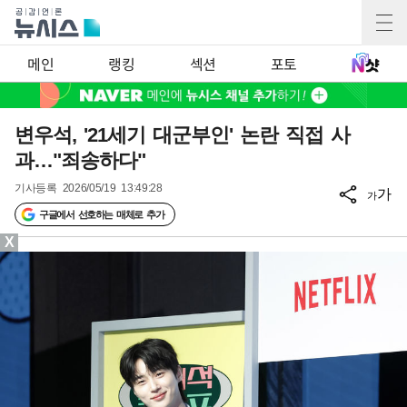
메인
랭킹
섹션
포토
변우석, '21세기 대군부인' 논란 직접 사
과…"죄송하다"
기사등록
2026/05/19 13:49:28
가
가
구글에서 선호하는 매체로 추가
X