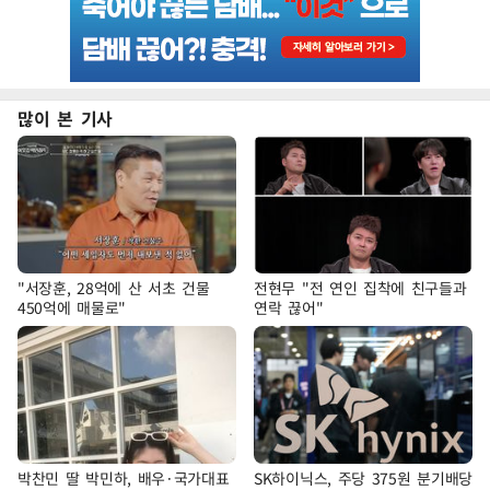
많이 본 기사
"서장훈, 28억에 산 서초 건물
전현무 "전 연인 집착에 친구들과
450억에 매물로"
연락 끊어"
박찬민 딸 박민하, 배우·국가대표
SK하이닉스, 주당 375원 분기배당