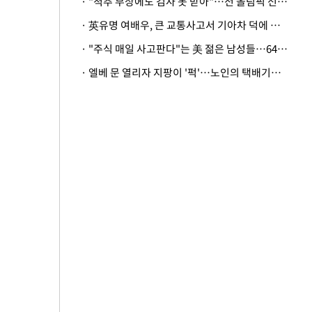
· "척추 부상에도 검사 못 받아"…전 올림픽 선수, 美봅슬레이협회 상대 소송
· 英유명 여배우, 큰 교통사고서 기아차 덕에 살았다
· "주식 매일 사고판다"는 美 젊은 남성들…64%가 "나는 인생의 패배자“
· 엘베 문 열리자 지팡이 '퍽'…노인의 택배기사 폭행 이유