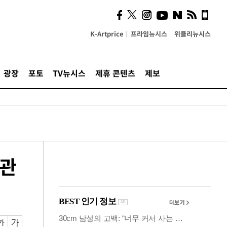
사이 해답 찾았죠"…알을
깨고 나온 '초자아'
K-Artprice
프라임뉴시스
위클리뉴시스
광장
포토
TV뉴시스
제휴 콘텐츠
제보
상관