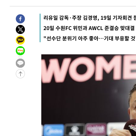
7시간 전 >
'최고 37도' 폭염 지속…강원동해안 최대 150㎜ 비
8시간 전 >
[속보]뉴욕증시 상승 마감…S&P 0.6% 나스닥 1.3%↑
리유일 감독·주장 김경영, 19일 기자회견 
-28164초 전 >
이란 "호르무즈 재개방 합의 근접…美 배상 선행돼야"
20일 수원FC 위민과 AWCL 준결승 맞대결
-19211초 전 >
[속보]與최고위원 제주·인천 순회경선…박선원·최민희
"선수단 분위기 아주 좋아…기대 부응할 것
한민수·김용 순
-19164초 전 >
[속보]김민석, 與 전대 당원투표 누적 득표율 45.42%로 
청래 44.56%
-18446초 전 >
[속보]與 대표 경선 제주·인천 당원투표…金 47.75%·
42.08%·宋 10.17%
-17980초 전 >
이강인 "아틀레티코 이적 기뻐…등번호 7번 의미보단 팀 
것"
-17915초 전 >
[속보]與 당대표 경선, 제주·인천 권리당원 투표 김민석 
-11689초 전 >
낮 최고 35도 '무더위'…동해안 시간당 30㎜ '강한 비'[
-10959초 전 >
[속보]이강인 "감독님이 원하는 마음 느꼈고, 많은 트로피
틀레티코 이적"
-10741초 전 >
수도권 40도 육박 '펄펄'…동해안 일부 지역엔 호의주의
-9710초 전 >
온열질환 사망자 3명 늘어…누적 환자 3000명 돌파
-3655초 전 >
강릉에 시간당 81.4㎜ 물폭탄…도로 잠기고 담벼락 붕괴
3분 전 >
백운산서 80년근 천종산삼 9뿌리 발견…감정가 1.3억원
42분 전 >
선재도서 해루질 나섰다 실종 60대, 닷새 만에 숨진 채 발견
1시간 전 >
남자 농구, 나고야 아시안게임서 '홈팀' 일본과 한일전