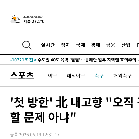
한민수·김용 순
-19144초 전 >
[속보]김민석, 與 전대 당원투표 누적 득표율 45.42%로 
청래 44.56%
-18426초 전 >
[속보]與 대표 경선 제주·인천 당원투표…金 47.75%·
2026.08.08 (토)
서울 27.1℃
42.08%·宋 10.17%
-17960초 전 >
이강인 "아틀레티코 이적 기뻐…등번호 7번 의미보단 팀 
것"
-17895초 전 >
[속보]與 당대표 경선, 제주·인천 권리당원 투표 김민석 
-11669초 전 >
낮 최고 35도 '무더위'…동해안 시간당 30㎜ '강한 비'[
실시간
정치
국제
경제
금융
산업
-10939초 전 >
[속보]이강인 "감독님이 원하는 마음 느꼈고, 많은 트로피
틀레티코 이적"
-10721초 전 >
수도권 40도 육박 '펄펄'…동해안 일부 지역엔 호의주의
-9690초 전 >
온열질환 사망자 3명 늘어…누적 환자 3000명 돌파
스포츠
야구
해외야구
축구
해외축구
-3635초 전 >
강릉에 시간당 81.4㎜ 물폭탄…도로 잠기고 담벼락 붕괴
4분 전 >
백운산서 80년근 천종산삼 9뿌리 발견…감정가 1.3억원
42분 전 >
선재도서 해루질 나섰다 실종 60대, 닷새 만에 숨진 채 발견
'첫 방한' 北 내고향 "오
1시간 전 >
남자 농구, 나고야 아시안게임서 '홈팀' 일본과 한일전
할 문제 아냐"
1시간 전 >
여수 오동도 해상서 모터보트 전복…1명 사망·1명 실종
2시간 전 >
극한폭염 한풀 꺾이지만…'낮 최고 35도' 무더위, 열대야 계
날씨]
3시간 전 >
축구협회 "압수수색·성접대 논란 사과…쇄신의 기회로 삼겠
등록 2026.05.19 12:31:17
3시간 전 >
[속보]'압수수색·성접대 논란' 축구협회 "실망과 걱정 안겨드