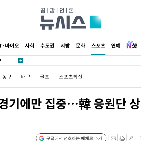
1위… 정
鄭
위해 뛸
승리
내일날씨]
IT·바이오
사회
수도권
지방
문화
스포츠
연예
 원해 아
보
농구
배구
골프
스포츠최신
직 경기에만 집중…韓 응원단 
속[다음주
다"
구글에서 선호하는 매체로 추가
려 죄송"