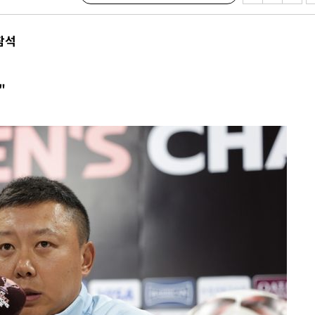
참석
·서미화·
"
1위… 정
鄭
위해 뛸
승리
내일날씨]
 원해 아
보