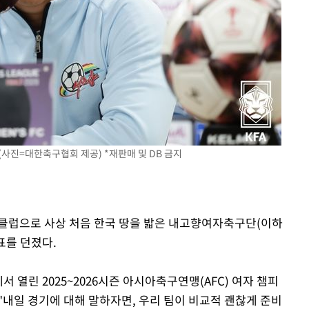
속[다음주
다"
려 죄송"
(사진=대한축구협회 제공) *재판매 및 DB 금지
구 클럽으로 사상 처음 한국 땅을 밟은 내고향여자축구단(이하
표를 던졌다.
 열린 2025~2026시즌 아시아축구연맹(AFC) 여자 챔피
"내일 경기에 대해 말하자면, 우리 팀이 비교적 괜찮게 준비