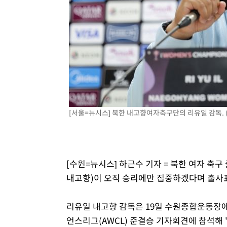
1시간 전 >
여수 오동도 해상서 모터보트 전복…1명 사망·1명 실종
2시간 전 >
극한폭염 한풀 꺾이지만…'낮 최고 35도' 무더위, 열대야 계
날씨]
3시간 전 >
축구협회 "압수수색·성접대 논란 사과…쇄신의 기회로 삼겠
3시간 전 >
[속보]'압수수색·성접대 논란' 축구협회 "실망과 걱정 안겨드
7시간 전 >
'최고 37도' 폭염 지속…강원동해안 최대 150㎜ 비
8시간 전 >
[속보]뉴욕증시 상승 마감…S&P 0.6% 나스닥 1.3%↑
[서울=뉴시스] 북한 내고향여자축구단의 리유일 감독. 
[수원=뉴시스] 하근수 기자 = 북한 여자 축
내고향)이 오직 승리에만 집중하겠다며 출사
리유일 내고향 감독은 19일 수원종합운동장에서
언스리그(AWCL) 준결승 기자회견에 참석해 