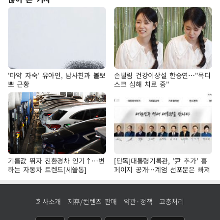
'마약 자숙' 유아인, 남사친과 볼뽀
손떨림 건강이상설 한승연…"목디
뽀 근황
스크 심해 치료 중"
기름값 뛰자 친환경차 인기↑…변
[단독]대통령기록관, '尹 추가' 홈
하는 자동차 트렌드[세쓸통]
페이지 공개…계엄 선포문은 빠져
회사소개
제휴/컨텐츠 판매
약관·정책
고충처리