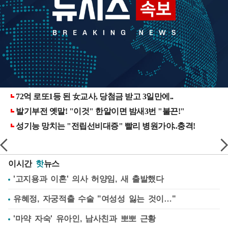
이시간
핫
뉴스
'고지용과 이혼' 의사 허양임, 새 출발했다
유혜정, 자궁적출 수술 "여성성 잃는 것이…"
'마약 자숙' 유아인, 남사친과 뽀뽀 근황