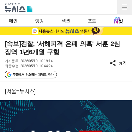
메인
랭킹
섹션
포토
[속보]검찰, '서해피격 은폐 의혹' 서훈 2심
징역 1년6개월 구형
기사등록
2026/05/19 10:19:14
가
가
최종수정
2026/05/19 10:44:24
구글에서 선호하는 매체로 추가
[서울=뉴시스]