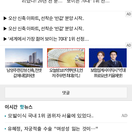
댓글
이시간
핫
뉴스
유혜정, 자궁적출 수술 "여성성 잃는 것이…"