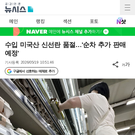
메인
랭킹
섹션
포토
수입 미국산 신선란 품절…'순차 추가 판매
예정'
기사등록
2026/05/19 10:51:46
가
가
구글에서 선호하는 매체로 추가