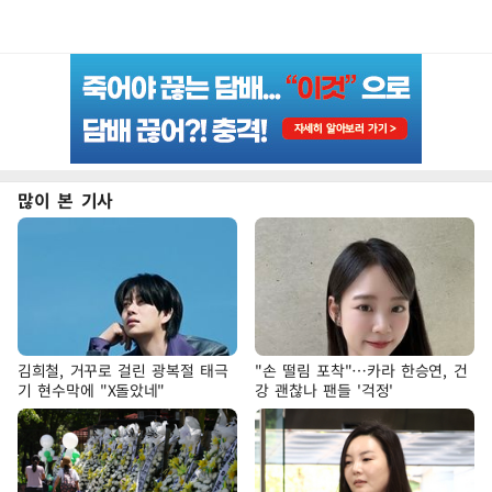
많이 본 기사
김희철, 거꾸로 걸린 광복절 태극
"손 떨림 포착"…카라 한승연, 건
기 현수막에 "X돌았네"
강 괜찮나 팬들 '걱정'