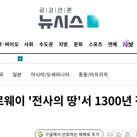
IT·바이오
사회
수도권
지방
문화
스포츠
연예
국
일본
아시아/오세아니아
중동/아프리카
웨이 '전사의 땅'서 1300년
구글에서 선호하는 매체로 추가