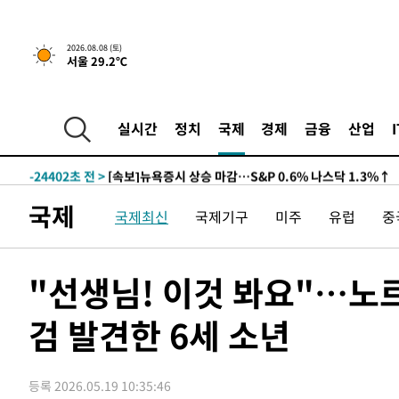
2026.08.08 (토)
서울 29.2℃
-24402초 전 >
[속보]뉴욕증시 상승 마감…S&P 0.6% 나스닥 1.3%↑
실시간
정치
국제
경제
금융
산업
-31276초 전 >
'최고 37도' 폭염 지속…강원동해안 최대 150㎜ 비
-24402초 전 >
[속보]뉴욕증시 상승 마감…S&P 0.6% 나스닥 1.3%↑
-31276초 전 >
'최고 37도' 폭염 지속…강원동해안 최대 150㎜ 비
국제
국제최신
국제기구
미주
유럽
중
-24402초 전 >
[속보]뉴욕증시 상승 마감…S&P 0.6% 나스닥 1.3%↑
"선생님! 이것 봐요"…노르
검 발견한 6세 소년
등록 2026.05.19 10:35:46