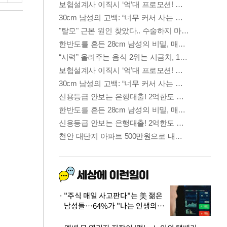
"주식 매일 사고판다"는 美 젊은
남성들…64%가 "나는 인생의
패배자“