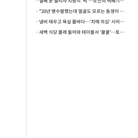
· 엘베 문 열리자 지팡이 '퍽'…노인의 택배기사 폭행 이유
· "20년 병수발했는데 얼굴도 모르는 동생이 유산 절반을"…배다른 형제 상속권 있을까
· 냄비 태우고 욕실 물바다…'치매 의심' 시어머니 검사 권유했다가 '날벼락'
· 새벽 식당 몰래 들어와 테이블서 '쿨쿨'…토사물 남기고 사라진 남성