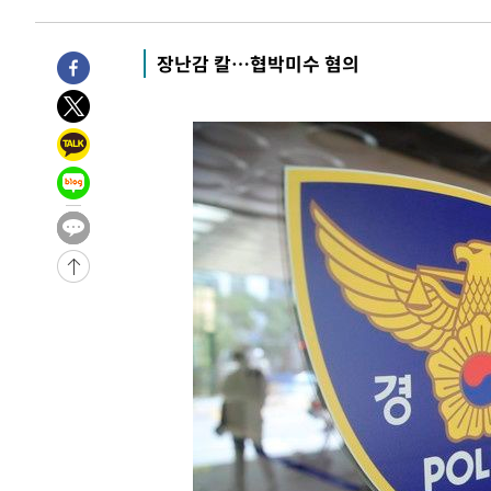
-15334초 전 >
손흥민, 5경기 연속골 실패…LAFC는 승부차기 끝 과달
-7935초 전 >
내일까지 39도 '펄펄'…기상청 "태풍 지나며 폭염 잠시 꺾
장난감 칼…협박미수 혐의
-7572초 전 >
트럼프, 한국계 진보 주지사 후보 맹공…"공산주의가 최대
-7550초 전 >
"美간섭에 합의 지연"…트럼프, '이란 호르무즈 통제권' 
-4070초 전 >
[속보]산업장관 "李정부, 원전 반대 안해…안정 전력 위해
-2767초 전 >
[속보]경찰, '홍명보 선임 논란' 대한축구협회·축구회관 
-28970초 전 >
[속보]합참 "北 발사체는 단거리탄도미사일…감시·경계
화"
-28718초 전 >
日방위성, 北이 동해로 쏜 발사체는 탄도미사일 가능성
-27148초 전 >
[속보] SKT, 에이닷 서비스 장애 발생…"원인 파악 중"
-26554초 전 >
[속보]합참 "북, 동해상으로 미상 발사체 발사"
-25950초 전 >
'낮 최고 39도' 불볕더위…한밤 열대야도 계속[내일날씨]
-25909초 전 >
[속보]7~9일 프로야구 3연전도 폭염 취소…11일 재개
-25571초 전 >
"韓 외환시장 개입 관측 배경엔 美의 대한국 무역적자 있
-25398초 전 >
'월드컵 탈락 후폭풍' 축구협회…초유의 압수수색에 '충격
-25238초 전 >
서울 낮 37.9도, 올여름 최고치 경신…영등포 순간 '40도
-24800초 전 >
[속보]종합특검, 대검 추가 압수수색…내란 중요임무종사