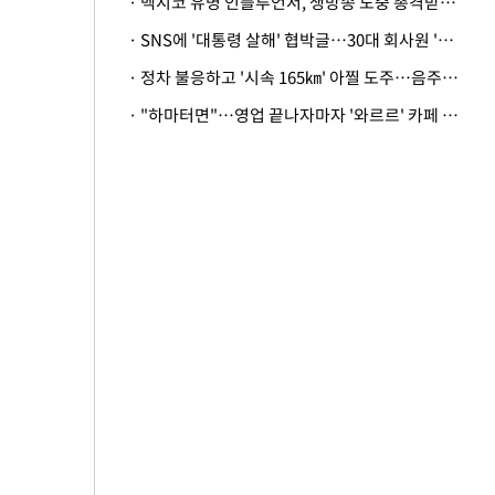
· 멕시코 유명 인플루언서, 생방송 도중 총격받아 사망
· SNS에 '대통령 살해' 협박글…30대 회사원 '불구속 송치'
· 정차 불응하고 '시속 165㎞' 아찔 도주…음주운전자 체포
· "하마터면"…영업 끝나자마자 '와르르' 카페 테라스 덮친 대리석 외벽