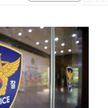
라하라 격파
인다"
 위협"
수용할까
 불가피"
등 압수수색
태세 강
어"
·당황'
'
 혐의