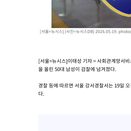
-20895초 전 >
[속보]코스닥, 800p 회복…0.26% 오른 801.67 마감
-20825초 전 >
[속보]코스피, 301.88포인트(4.58%) 내린 6296.38 마
-20690초 전 >
[속보]원·달러 환율, 0.7원 내린 1423.8원 마감
[서울=뉴시스] (사진=뉴시스DB) 2026.05.19.
photo
-18289초 전 >
"여기 떨어졌다"…다누리, 스페이스X 로켓 달 충돌 흔적
-15334초 전 >
손흥민, 5경기 연속골 실패…LAFC는 승부차기 끝 과달
-7935초 전 >
내일까지 39도 '펄펄'…기상청 "태풍 지나며 폭염 잠시 꺾
-7572초 전 >
트럼프, 한국계 진보 주지사 후보 맹공…"공산주의가 최대
[서울=뉴시스]이태성 기자 = 사회관계망서비스
-7550초 전 >
"美간섭에 합의 지연"…트럼프, '이란 호르무즈 통제권' 
을 올린 50대 남성이 검찰에 넘겨졌다.
-4070초 전 >
[속보]산업장관 "李정부, 원전 반대 안해…안정 전력 위해
-2767초 전 >
[속보]경찰, '홍명보 선임 논란' 대한축구협회·축구회관 
경찰 등에 따르면 서울 강서경찰서는 19일 오
다.