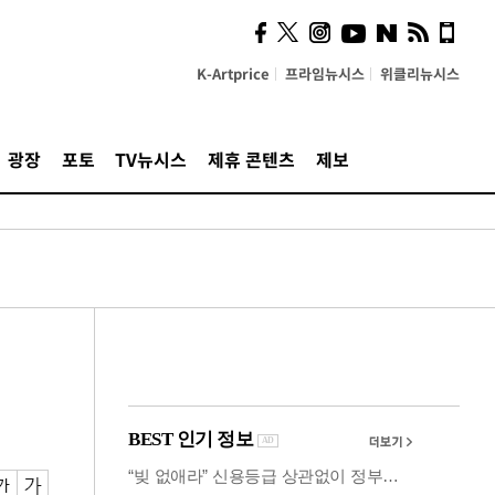
의견, 국토부·LH에 충실히
전달할 것"
K-Artprice
프라임뉴시스
위클리뉴시스
광장
포토
TV뉴시스
제휴 콘텐츠
제보