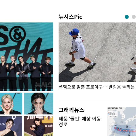
뉴시스Pic
전남광주… 열화상 카메라에 담긴
폭염으로 멈춘 프로야구… 발걸음 돌리는
그래픽뉴스
태풍 '돌핀' 예상 이동
경로