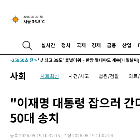
-2767초 전 >
[속보]경찰, '홍명보 선임 논란' 대한축구협회·축구회관 
2026.08.06 (목)
서울 36.5℃
-28970초 전 >
[속보]합참 "北 발사체는 단거리탄도미사일…감시·경계
화"
-28718초 전 >
日방위성, 北이 동해로 쏜 발사체는 탄도미사일 가능성
-27148초 전 >
[속보] SKT, 에이닷 서비스 장애 발생…"원인 파악 중"
실시간
정치
국제
경제
금융
산업
-26554초 전 >
[속보]합참 "북, 동해상으로 미상 발사체 발사"
-25950초 전 >
'낮 최고 39도' 불볕더위…한밤 열대야도 계속[내일날씨]
-25909초 전 >
[속보]7~9일 프로야구 3연전도 폭염 취소…11일 재개
사회
사회최신
사건/사고
법원/검찰
의료
-25571초 전 >
"韓 외환시장 개입 관측 배경엔 美의 대한국 무역적자 있
-25398초 전 >
'월드컵 탈락 후폭풍' 축구협회…초유의 압수수색에 '충격
-25238초 전 >
서울 낮 37.9도, 올여름 최고치 경신…영등포 순간 '40도
"이재명 대통령 잡으러 간
-24800초 전 >
[속보]종합특검, 대검 추가 압수수색…내란 중요임무종사
50대 송치
-20895초 전 >
[속보]코스닥, 800p 회복…0.26% 오른 801.67 마감
-20825초 전 >
[속보]코스피, 301.88포인트(4.58%) 내린 6296.38 마
-20690초 전 >
[속보]원·달러 환율, 0.7원 내린 1423.8원 마감
등록 2026.05.19 10:32:15
수정 2026.05.19 11:02:24
-18289초 전 >
"여기 떨어졌다"…다누리, 스페이스X 로켓 달 충돌 흔적