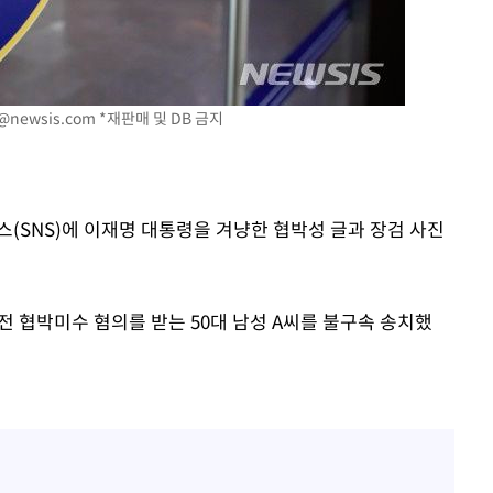
감
@newsis.com
*재판매 및 DB 금지
 포착
라하라 격파
인다"
 위협"
(SNS)에 이재명 대통령을 겨냥한 협박성 글과 장검 사진
수용할까
 불가피"
등 압수수색
전 협박미수 혐의를 받는 50대 남성 A씨를 불구속 송치했