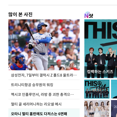
많이 본 사진
컴백하는 스키즈
입추 하루 앞둔 
삼성전자, 7일부터 갤럭시 Z 폴드8 울트라·폴드8·플립8 출시
폭염
트리니티항공 승무원의 워킹
멕시코 인플루언서, 라방 중 괴한 총격으로 사망
멀티 골 세리머니하는 리오넬 메시
오타니 멀티 홈런에도 다저스는 6연패