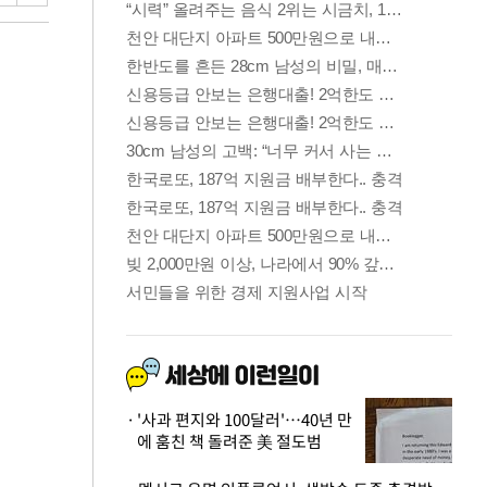
'사과 편지와 100달러'…40년 만
에 훔친 책 돌려준 美 절도범