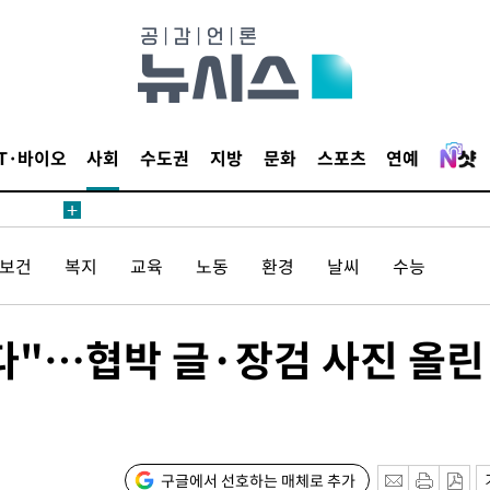
등 압수수색
태세 강
IT·바이오
사회
수도권
지방
문화
스포츠
연예
/보건
복지
교육
노동
환경
날씨
수능
어"
·당황'
'
다"…협박 글·장검 사진 올린
 혐의
감
구글에서 선호하는 매체로 추가
 포착