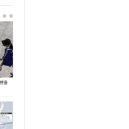
 팬들
이 대통령, '청년 대책 속도 높여야…폭염 문제도
입추 코앞인데 전
총력 대응'