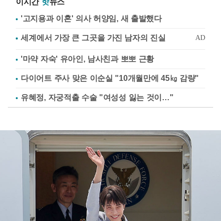
이시간
핫
뉴스
'고지용과 이혼' 의사 허양임, 새 출발했다
'마약 자숙' 유아인, 남사친과 뽀뽀 근황
다이어트 주사 맞은 이순실 "10개월만에 45㎏ 감량"
유혜정, 자궁적출 수술 "여성성 잃는 것이…"