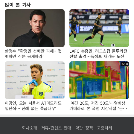
많이 본 기사
한정수 "황정민 선배만 피해…떳
LAFC 손흥민, 리그스컵 톨루카전
떳하면 신분 공개하라"
선발 출격…득점포 재가동 도전
이강인, 오늘 서울서 AT마드리드
'여긴 20도, 저긴 50도'…열화상
입단식…'전례 없는 특급대우'
카메라로 본 폭염 저감시설 '온도
차'
회사소개
제휴/컨텐츠 판매
약관·정책
고충처리