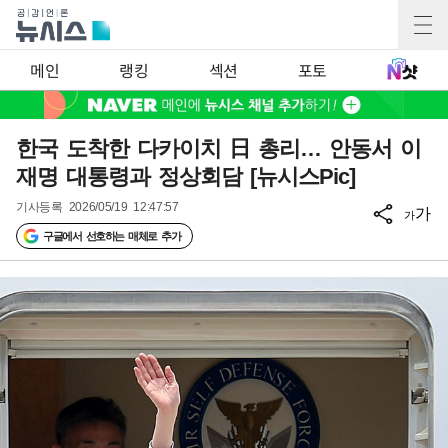
메인
랭킹
섹션
포토
한국 도착한 다카이치 日 총리… 안동서 이
재명 대통령과 정상회담 [뉴시스Pic]
기사등록
2026/05/19 12:47:57
가
가
구글에서 선호하는 매체로 추가