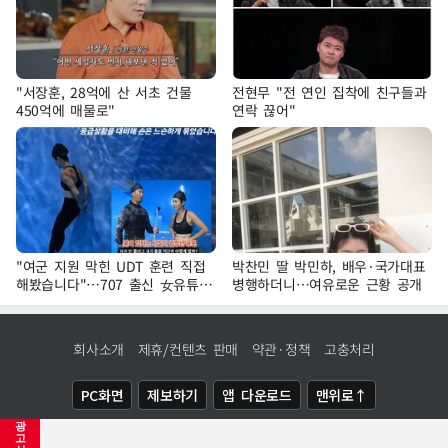
"서장훈, 28억에 산 서초 건물
전현무 "전 연인 집착에 친구들과
450억에 매물로"
연락 끊어"
"여군 지원 막힌 UDT 훈련 직접
박찬민 딸 박민하, 배우·국가대표
해봤습니다"…707 출신 女유튜버
병행하더니…여유로운 근황 공개
'완벽 소화'
회사소개
제휴/컨텐츠 판매
약관·정책
고충처리
PC화면
제보하기
앱 다운로드
맨위로↑
광
COPYRIGHTⓒ
NEWSIS
ALL RIGHTS RESERVED.
고