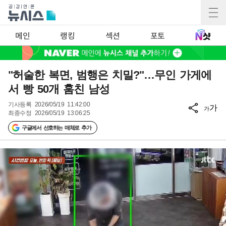
메인
랭킹
섹션
포토
"허술한 복면, 범행은 치밀?"…무인 가게에
서 빵 50개 훔친 남성
기사등록
2026/05/19 11:42:00
가
가
최종수정
2026/05/19 13:06:25
구글에서 선호하는 매체로 추가