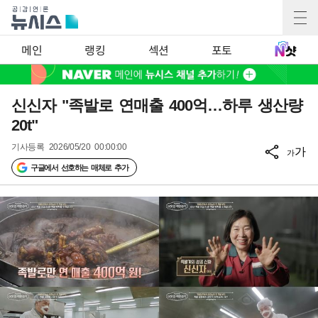
메인
랭킹
섹션
포토
신신자 "족발로 연매출 400억…하루 생산량
20t"
기사등록
2026/05/20 00:00:00
가
가
구글에서 선호하는 매체로 추가