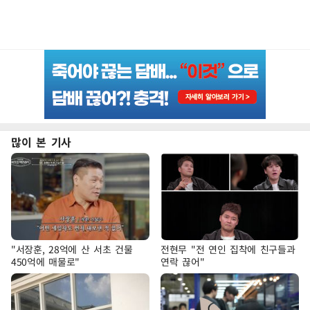
많이 본 기사
"서장훈, 28억에 산 서초 건물
전현무 "전 연인 집착에 친구들과
450억에 매물로"
연락 끊어"