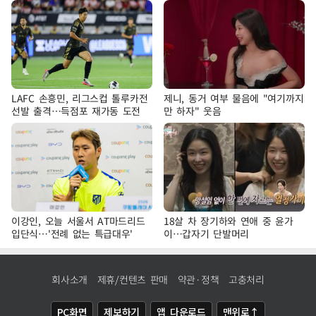
LAFC 손흥민, 리그스컵 톨루카전
제니, 동거 여부 물음에 "여기까지
선발 출격…득점포 재가동 도전
만 하자" 웃음
이강인, 오늘 서울서 AT마드리드
18살 차 장기하와 연애 중 윤가
입단식…'전례 없는 특급대우'
이…갑자기 단발머리
회사소개
제휴/컨텐츠 판매
약관·정책
고충처리
PC화면
제보하기
앱 다운로드
맨위로↑