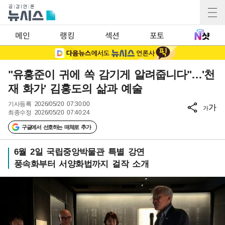
메인
랭킹
섹션
포토
"유홍준이 귀에 쏙 감기게 알려줍니다"…'천
재 화가' 김홍도의 삶과 예술
기사등록
2026/05/20 07:30:00
가
가
최종수정
2026/05/20 07:40:24
구글에서 선호하는 매체로 추가
6월 2일 국립중앙박물관 특별 강연
풍속화부터 서양화법까지 걸작 소개