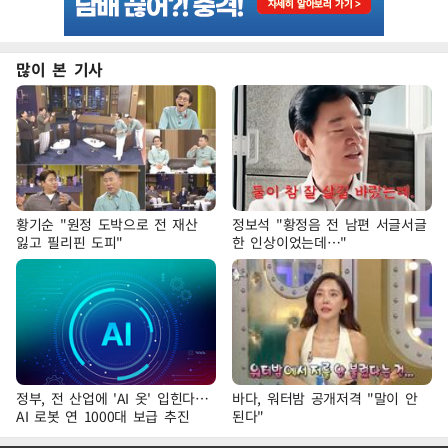
많이 본 기사
황기순 "원정 도박으로 전 재산
정보석 "황정음 전 남편 서글서글
잃고 필리핀 도피"
한 인상이었는데…"
정부, 전 산업에 'AI 옷' 입힌다…
바다, 워터밤 공개저격 "말이 안
AI 로봇 연 1000대 보급 추진
된다"