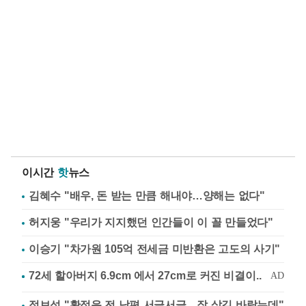
이시간
핫
뉴스
김혜수 "배우, 돈 받는 만큼 해내야…양해는 없다"
허지웅 "우리가 지지했던 인간들이 이 꼴 만들었다"
이승기 "차가원 105억 전세금 미반환은 고도의 사기"
정보석 "황정음 전 남편 서글서글…잘 살길 바랐는데"