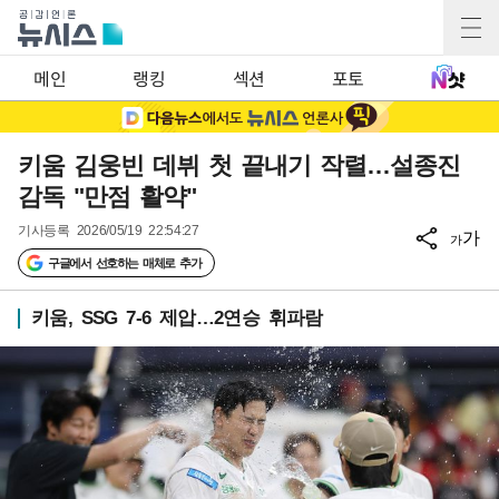
메인
랭킹
섹션
포토
키움 김웅빈 데뷔 첫 끝내기 작렬…설종진
감독 "만점 활약"
기사등록
2026/05/19 22:54:27
가
가
구글에서 선호하는 매체로 추가
키움, SSG 7-6 제압…2연승 휘파람