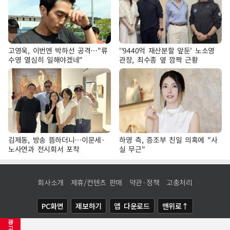
고영욱, 이번엔 박하선 공격…"류
''9440억 재산분할 앞둔' 노소영
수영 열심히 일해야겠네"
관장, 최수종 옆 깜짝 근황
김제동, 방송 뜸하더니…이문세·
하영 측, 증조부 친일 의혹에 "사
노사연과 전시회서 포착
실 무근"
회사소개
제휴/컨텐츠 판매
약관·정책
고충처리
PC화면
제보하기
앱 다운로드
맨위로↑
광
COPYRIGHTⓒ
NEWSIS
ALL RIGHTS RESERVED.
고