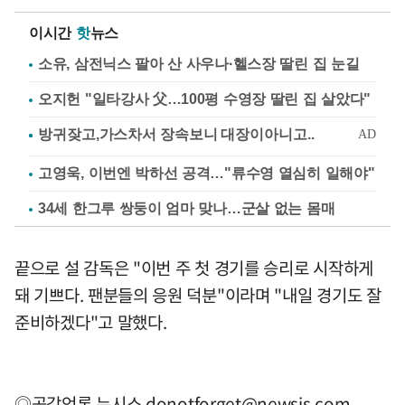
이시간
핫
뉴스
소유, 삼전닉스 팔아 산 사우나·헬스장 딸린 집 눈길
오지헌 "일타강사 父…100평 수영장 딸린 집 살았다"
고영욱, 이번엔 박하선 공격…"류수영 열심히 일해야"
34세 한그루 쌍둥이 엄마 맞나…군살 없는 몸매
끝으로 설 감독은 "이번 주 첫 경기를 승리로 시작하게
돼 기쁘다. 팬분들의 응원 덕분"이라며 "내일 경기도 잘
준비하겠다"고 말했다.
◎공감언론 뉴시스
donotforget@newsis.com