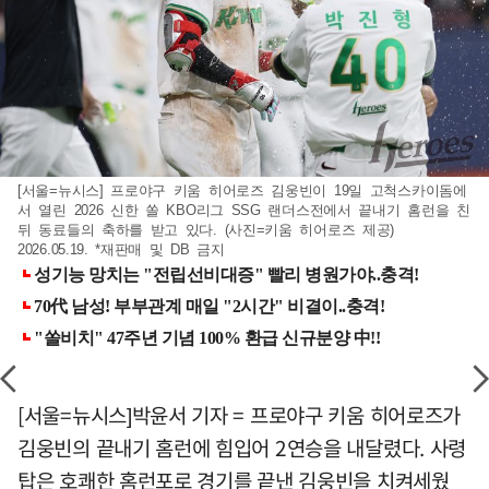
[서울=뉴시스] 프로야구 키움 히어로즈 김웅빈이 19일 고척스카이돔에
서 열린 2026 신한 쏠 KBO리그 SSG 랜더스전에서 끝내기 홈런을 친
뒤 동료들의 축하를 받고 있다. (사진=키움 히어로즈 제공)
2026.05.19. *재판매 및 DB 금지
[서울=뉴시스]박윤서 기자 = 프로야구 키움 히어로즈가
김웅빈의 끝내기 홈런에 힘입어 2연승을 내달렸다. 사령
탑은 호쾌한 홈런포로 경기를 끝낸 김웅빈을 치켜세웠