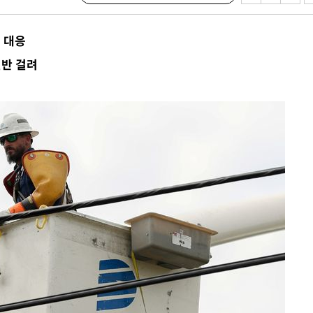
 압수수색
위 등 9곳
 대응
년반 걸려
출발
개장
3명은 중
에서 두차
20일 후