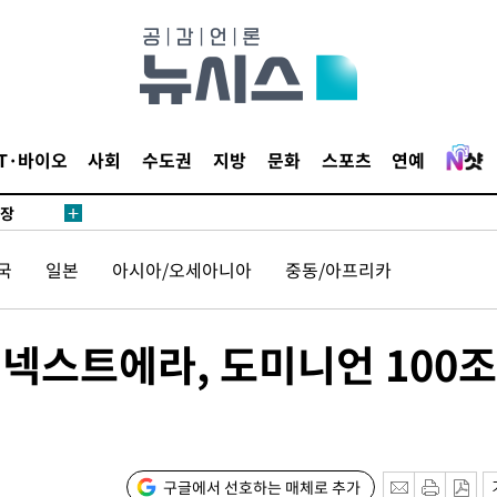
 CDC
 압수수색
위 등 9곳
출발
IT·바이오
사회
수도권
지방
문화
스포츠
연예
개장
3명은 중
국
일본
아시아/오세아니아
중동/아프리카
에서 두차
20일 후
넥스트에라, 도미니언 100
 사망
구글에서 선호하는 매체로 추가
 CDC