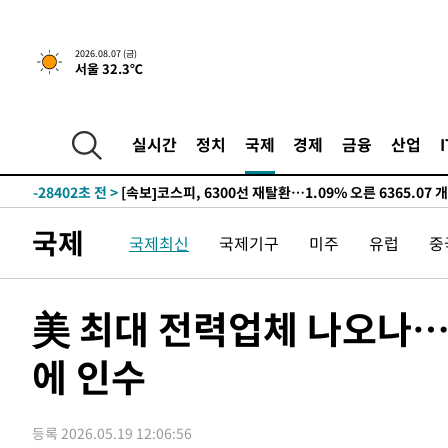
-30503초 전 >
"미 전국적 살모네라 식중독 원인은 멕시코산 할라피뇨"--
-29016초 전 >
[속보]경찰·노동부, HL만도 평택사업장 끼임 사망 관련
2026.08.07 (금)
서울 32.3℃
-28897초 전 >
[속보]합수본, '투표율 허위 입력' 중앙·서울·경기도 선관
압수수색
-28652초 전 >
[속보]원·달러 환율, 오전 9시 1423.8원
-28448초 전 >
[속보]삼성전자·SK하이닉스 동반 강보합…1%대 상승 
실시간
정치
국제
경제
금융
산업
-28434초 전 >
[속보]코스닥, 5.95포인트(0.74%) 상승한 807.62개장
-28402초 전 >
[속보]코스피, 6300선 재탈환…1.09% 오른 6365.07 
-25567초 전 >
시리아 다마스쿠스 교외에서 미니버스 폭발.. 14명 부상, 
국제
국제최신
국제기구
미주
유럽
중
태
-24865초 전 >
입추에도 극한더위…서울 낮 39도 '폭염중대경보'
-19829초 전 >
이란, 호르무즈서 "적국 목표물들"과 대치로 남부 케슘섬
례 큰 폭발음
-18544초 전 >
[속보]美, 폴리실리콘 수입 규제…파생제품 15% 관세, 1
美 최대 전력업체 나오나…
발효
-16695초 전 >
[속보]트럼프, 美 원정출산 금지 행정명령 서명
에 인수
-14395초 전 >
[속보] 뉴욕증시, 일제 하락 마감…나스닥 0.06%↓
-32079초 전 >
민주 콩고 에볼라환자 4천명 돌파, 4053명 발생 1850명
-31329초 전 >
[속보]'300억원대 사기 혐의' 차가원 대표 구속 송치
등록 2026.05.19 12:06:56
-30523초 전 >
"미 전국적 살모네라 식중독 원인은 멕시코산 할라피뇨"--