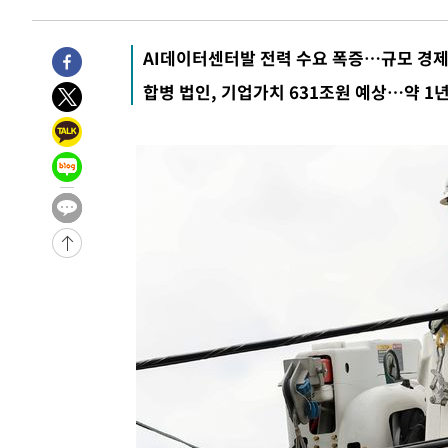
-29036초 전 >
[속보]경찰·노동부, HL만도 평택사업장 끼임 사망 관련
-28917초 전 >
[속보]합수본, '투표율 허위 입력' 중앙·서울·경기도 선관
AI데이터센터발 전력 수요 폭증…규모 경제
압수수색
-28672초 전 >
[속보]원·달러 환율, 오전 9시 1423.8원
합병 법인, 기업가치 631조원 예상…약 1
-28468초 전 >
[속보]삼성전자·SK하이닉스 동반 강보합…1%대 상승 
-28454초 전 >
[속보]코스닥, 5.95포인트(0.74%) 상승한 807.62개장
-28422초 전 >
[속보]코스피, 6300선 재탈환…1.09% 오른 6365.07 
-25587초 전 >
시리아 다마스쿠스 교외에서 미니버스 폭발.. 14명 부상, 
태
-24885초 전 >
입추에도 극한더위…서울 낮 39도 '폭염중대경보'
-19849초 전 >
이란, 호르무즈서 "적국 목표물들"과 대치로 남부 케슘섬
례 큰 폭발음
-18564초 전 >
[속보]美, 폴리실리콘 수입 규제…파생제품 15% 관세, 1
발효
-16715초 전 >
[속보]트럼프, 美 원정출산 금지 행정명령 서명
-14415초 전 >
[속보] 뉴욕증시, 일제 하락 마감…나스닥 0.06%↓