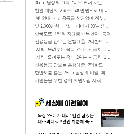
옥상 '쓰레기 테러' 범인 잡았는
데…과태료 3만원 처분에 숙박업
주 허탈