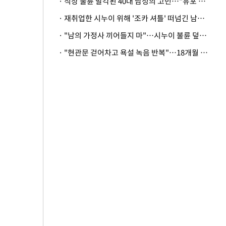
· 직장 불륜 발각된 40대 남성의 고민…"유포 동료 명예훼손·협박죄 고소 가능할까"
· 재취업한 시누이 위해 '조카 셔틀' 떠넘긴 남편…아내 "난 못한다"
· "남의 가정사 끼어들지 마"…시누이 불륜 덮으려는 남편에 억울한 아내
· "현관문 걷어차고 욕설 녹음 반복"…18개월 아기 키우는 집 뒤흔든 '앞집의 비극'