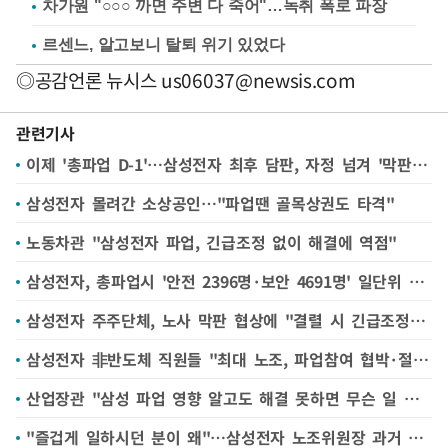
차가원 "○○○ 까면 주변 다 죽어"…녹취 폭로 파장
르센느, 알고보니 탈퇴 위기 있었다
◎공감언론 뉴시스
us06037@newsis.com
관련기사
이제 '총파업 D-1'…삼성전자 최후 담판, 자정 넘겨 '막판 진통' 지속
삼성전자 몰려간 소상공인…"파업땐 골목상권도 타격"
노동차관 "삼성전자 파업, 긴급조정 없이 해결에 역점"
삼성전자, 총파업시 '안전 2396명·보안 4691명' 일단위 필수 근로인원 공지
삼성전자 주주단체, 노사 막판 협상에 "결렬 시 긴급조정 '파업전' 발동해야" 주장
삼성전자 非반도체 직원들 "최대 노조, 파업참여 협박·절차 무시" 노동부 진정
산업장관 "삼성 파업 영향 알고도 해결 못하면 무슨 일 하겠나"
"즐겁게 일하시던 분이 왜"…삼성전자 노조위원장 과거 영상 '재조명'