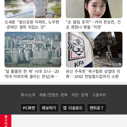
오세훈 "용산공원 아파트, 노무현
"손 떨림 포착"…카라 한승연, 건
·문재인 철학 뒤집는 것"
강 괜찮나 팬들 '걱정'
'덜 똘똘한 한 채' 시대 오나…20
외신 주목한 '축구협회 성접대 의
억대 아파트에 쏠리는 관심[세제
혹'…2002 한일월드컵까지 소환
개편, 그 이후②]
회사소개
제휴/컨텐츠 판매
약관·정책
고충처리
PC화면
제보하기
앱 다운로드
맨위로↑
광
COPYRIGHTⓒ
NEWSIS
ALL RIGHTS RESERVED.
고
삭
제