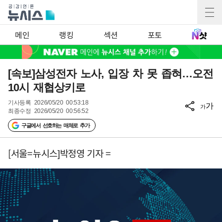
메인
랭킹
섹션
포토
[속보]삼성전자 노사, 입장 차 못 좁혀…오전
10시 재협상키로
기사등록
2026/05/20 00:53:18
가
가
최종수정
2026/05/20 00:56:52
구글에서 선호하는 매체로 추가
[서울=뉴시스]박정영 기자 =