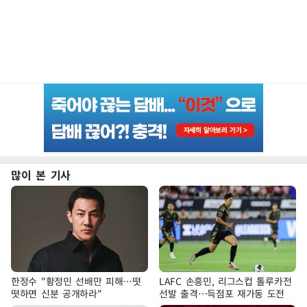
많이 본 기사
한정수 "황정민 선배만 피해…떳
LAFC 손흥민, 리그스컵 톨루카전
떳하면 신분 공개하라"
선발 출격…득점포 재가동 도전