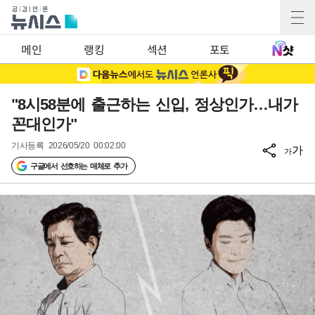
메인
랭킹
섹션
포토
"8시58분에 출근하는 신입, 정상인가…내가
꼰대인가"
기사등록
2026/05/20 00:02:00
가
가
구글에서 선호하는 매체로 추가