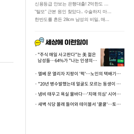
"주식 매일 사고판다"는 美 젊은
남성들…64%가 "나는 인생의
패배자“
· 엘베 문 열리자 지팡이 '퍽'…노인의 택배기사 폭행 이유
· "20년 병수발했는데 얼굴도 모르는 동생이 유산 절반을"…배다른 형제 상속권 있을까
· 냄비 태우고 욕실 물바다…'치매 의심' 시어머니 검사 권유했다가 '날벼락'
· 새벽 식당 몰래 들어와 테이블서 '쿨쿨'…토사물 남기고 사라진 남성
금융
나왔
단일종목 레버리지