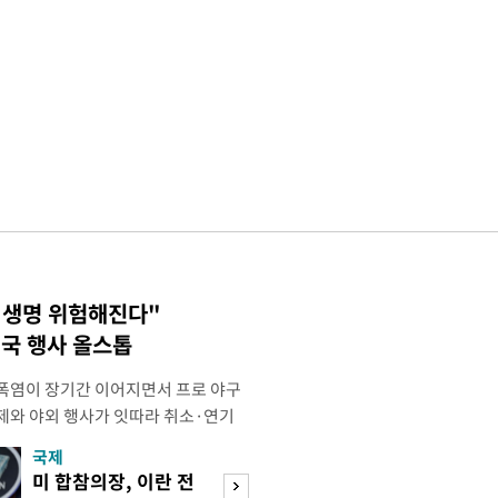
 생명 위험해진다"
국 행사 올스톱
폭염이 장기간 이어지면서 프로 야구
제와 야외 행사가 잇따라 취소·연기
테니스장, 풋살장 등 야외 체육시설도
국제
경제
을 단축하는 등 폭염 대응에 나섰다.
미 합참의장, 이란 전
호가 낮춘 매물 
 단순히 불쾌한 더위를 넘어 신체가