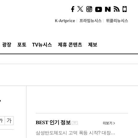
사이 해답 찾았죠"…알을
깨고 나온 '초자아'
K-Artprice
프라임뉴시스
위클리뉴시스
광장
포토
TV뉴시스
제휴 콘텐츠
제보
다