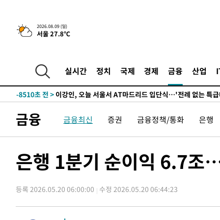
46.35%
-24634초 전 >
[속보]與 당대표 경선, 강원 권리당원 투표 김민석 승리…5
득표
-22552초 전 >
"일본축구협회, 대한축구협회 성 접대 의혹 심판 조사"
2026.08.09 (일)
서울 27.8℃
-15194초 전 >
[속보]장은수, KLPGA 제주삼다수 역전 우승…데뷔 10년
정상
-10559초 전 >
"얼마나 더웠으면"…안동 물길공원서 헤엄친 구렁이 '소
-10486초 전 >
손흥민, 68분 뛰고 2경기 침묵…LAFC, 톨루카에 1-0 승
실시간
정치
국제
경제
금융
산업
-9758초 전 >
'2경기 연속 침묵' 손흥민, 톨루카전 68분만 뛰고 슈팅 0개
-8510초 전 >
이강인, 오늘 서울서 AT마드리드 입단식…'전례 없는 특급
1시간 전 >
'여긴 20도, 저긴 50도'…열화상 카메라로 본 폭염 저감시설 
금융
금융최신
증권
금융정책/통화
은행
1시간 전 >
콜롬비아 신임 우파 대통령 취임 하루만에 차량폭탄 폭발 사건
3시간 전 >
튀르키예 외무장관, "메카 3국 방위협정은 이란이 목표 아냐 "
3시간 전 >
이군이 불법 군시설 건설한 레바논 남부에서 레바논군 3명 폭
은행 1분기 순이익 6.7조…
4시간 전 >
[속보]美중부 사령관, 이스라엘 긴급방문 다중화된 전선 상황
-31022초 전 >
이강인 ATM 입단식에 '상암벌 들썩'…"세계적인 선수 
등록 2026.05.20 06:00:00
수정 2026.05.20 06:44:23
-30018초 전 >
태풍 돌핀, 중 저장성 타이저우시 해안에 상륙 (1보)
-27364초 전 >
AT마드리드 데뷔 앞둔 이강인, 맨시티전 선발 대신 '벤치 
-25994초 전 >
[속보]與 강원·TK 당원투표 합산 김민석 48.54%로 