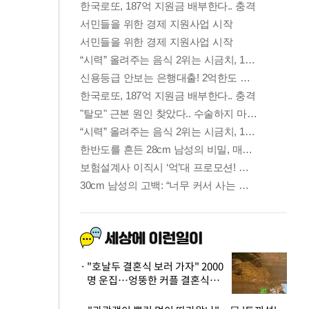
"호날두 결혼식 보러 가자" 2000
명 운집…엉뚱한 커플 결혼식에
'황당'