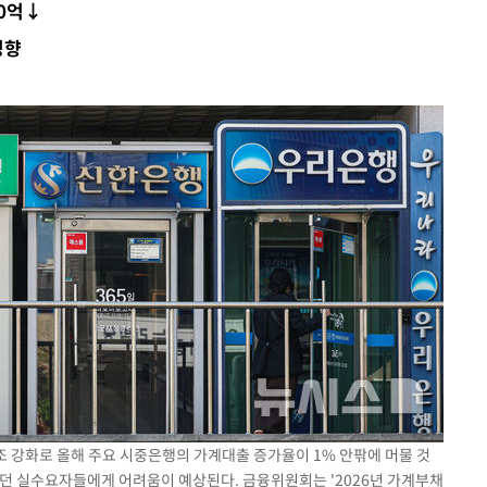
00억↓
청래
영향
청래 승리
7%·정청래
2%·김민석
0.30%
 차에 첫
동'
리(종합)
대우'
'온도차'
 밝혀
발로 부상
기조 강화로 올해 주요 시중은행의 가계대출 증가율이 1% 안팎에 머물 것
이던 실수요자들에게 어려움이 예상된다. 금융위원회는 '2026년 가계부채
 논의