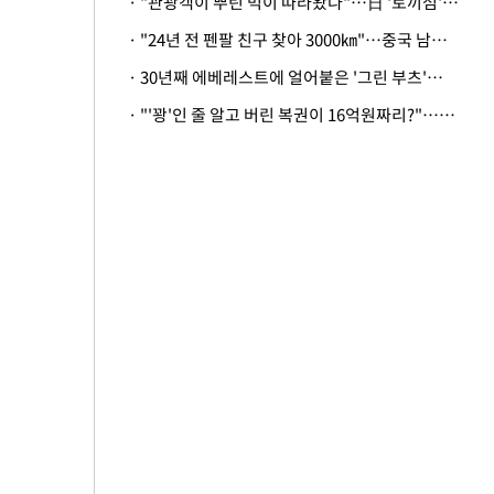
· "관광객이 뿌린 먹이 따라왔나"…日 '토끼섬' 멧돼지, 토끼까지 사냥
· "24년 전 펜팔 친구 찾아 3000㎞"…중국 남성 사연에 '뭉클'
· 30년째 에베레스트에 얼어붙은 '그린 부츠'…드디어 가족 품으로
· "'꽝'인 줄 알고 버린 복권이 16억원짜리?"…극적으로 되찾은 사연