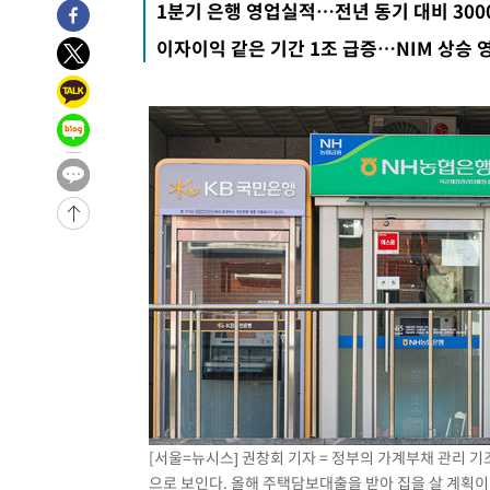
1분기 은행 영업실적…전년 동기 대비 30
44.40%
-25328초 전 >
與 강원·TK 당원투표 합산 김민석 46.01%로 승리…정
이자이익 같은 기간 1조 급증…NIM 상승 
44.53%
-25168초 전 >
[속보]與전대 권리당원투표…강원·경북 김민석, 대구 정
-24975초 전 >
[속보]與 당대표 경선, 경북 권리당원 투표 김민석 47.3
45.71%
-24877초 전 >
[속보]與 당대표 경선, 대구 권리당원 투표 정청래 47.8
46.35%
-24674초 전 >
[속보]與 당대표 경선, 강원 권리당원 투표 김민석 승리…5
득표
-22592초 전 >
"일본축구협회, 대한축구협회 성 접대 의혹 심판 조사"
-15234초 전 >
[속보]장은수, KLPGA 제주삼다수 역전 우승…데뷔 10년
정상
-10599초 전 >
"얼마나 더웠으면"…안동 물길공원서 헤엄친 구렁이 '소
-10526초 전 >
손흥민, 68분 뛰고 2경기 침묵…LAFC, 톨루카에 1-0 승
-9798초 전 >
'2경기 연속 침묵' 손흥민, 톨루카전 68분만 뛰고 슈팅 0개
-8550초 전 >
이강인, 오늘 서울서 AT마드리드 입단식…'전례 없는 특급
1시간 전 >
'여긴 20도, 저긴 50도'…열화상 카메라로 본 폭염 저감시설 
1시간 전 >
콜롬비아 신임 우파 대통령 취임 하루만에 차량폭탄 폭발 사건
3시간 전 >
튀르키예 외무장관, "메카 3국 방위협정은 이란이 목표 아냐 "
3시간 전 >
이군이 불법 군시설 건설한 레바논 남부에서 레바논군 3명 폭
[서울=뉴시스] 권창회 기자 = 정부의 가계부채 관리 
으로 보인다. 올해 주택담보대출을 받아 집을 살 계획
4시간 전 >
[속보]美중부 사령관, 이스라엘 긴급방문 다중화된 전선 상황