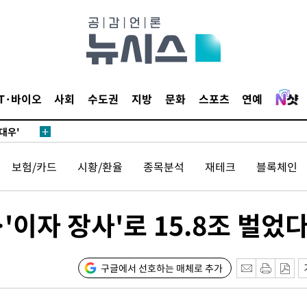
0.30%
 차에 첫
동'
리(종합)
IT·바이오
사회
수도권
지방
문화
스포츠
연예
대우'
'온도차'
보험/카드
시황/환율
종목분석
재테크
블록체인
 밝혀
발로 부상
'이자 장사'로 15.8조 벌었
 논의
되길"
구글에서 선호하는 매체로 추가
시작'
승리…정청래