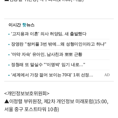
이시간
핫
뉴스
'고지용과 이혼' 의사 허양임, 새 출발했다
장영란 "쌍커풀 3번 밖에…왜 성형미인이라고 하냐"
'마약 자숙' 유아인, 남사친과 뽀뽀 근황
정청래 또 말실수 "'이명박' 임기 내로…"
<개인정보보호위원회>
▲이정렬 부위원장, 제2차 개인정보 미래포럼(15:00,
서울 중구 포스트타워 10층)