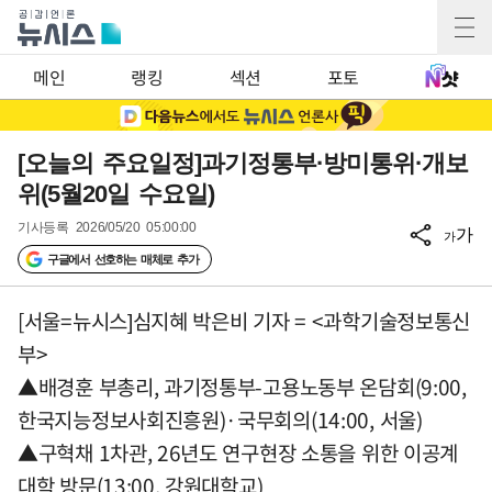
메인
랭킹
섹션
포토
[오늘의 주요일정]과기정통부·방미통위·개보
위(5월20일 수요일)
기사등록
2026/05/20 05:00:00
가
가
구글에서 선호하는 매체로 추가
[서울=뉴시스]심지혜 박은비 기자 = <과학기술정보통신
부>
▲배경훈 부총리, 과기정통부-고용노동부 온담회(9:00,
한국지능정보사회진흥원)·국무회의(14:00, 서울)
▲구혁채 1차관, 26년도 연구현장 소통을 위한 이공계
대학 방문(13:00, 강원대학교)