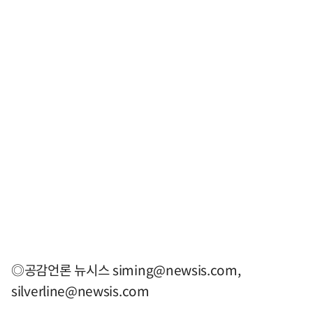
◎공감언론 뉴시스
siming@newsis.com
,
silverline@newsis.com