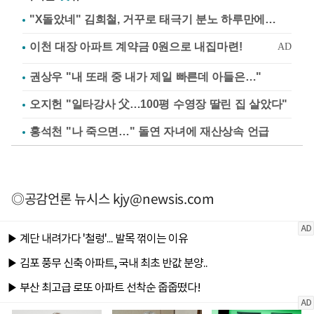
"X돌았네" 김희철, 거꾸로 태극기 분노 하루만에…
권상우 "내 또래 중 내가 제일 빠른데 아들은…"
오지헌 "일타강사 父…100평 수영장 딸린 집 살았다"
홍석천 "나 죽으면…" 돌연 자녀에 재산상속 언급
◎공감언론 뉴시스
kjy@newsis.com