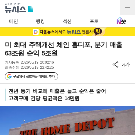
메인
랭킹
섹션
포토
미 최대 주택개선 체인 홈디포, 분기 매출
63조원 순익 5조원
기사등록
2026/05/19 20:02:46
가
가
최종수정
2026/05/19 22:42:25
구글에서 선호하는 매체로 추가
전년 동기 비교해 매출은 늘고 순익은 줄어
고객구매 건당 평균액은 14만원