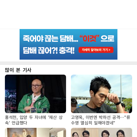
많이 본 기사
홍석천, 입양 두 자녀에 '재산 상
고영욱, 이번엔 박하선 공격…"류
속' 언급했다
수영 열심히 일해야겠네"