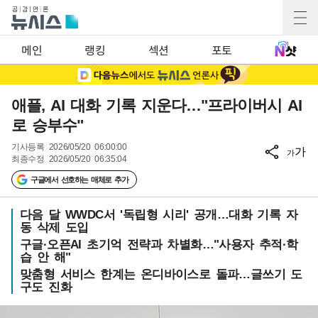
메인
랭킹
섹션
포토
애플, AI 대화 기록 지운다…"프라이버시 AI
로 승부수"
기사등록
2026/05/20 06:00:00
가
가
최종수정
2026/05/20 06:35:04
구글에서 선호하는 매체로 추가
다음 달 WWDC서 '독립형 시리' 공개…대화 기록 자
동 삭제 도입
구글·오픈AI 초기억 전략과 차별화…"사용자 추적·학
습 안 해"
맞춤형 서비스 한계는 온디바이스로 돌파…글쓰기 도
구도 진화