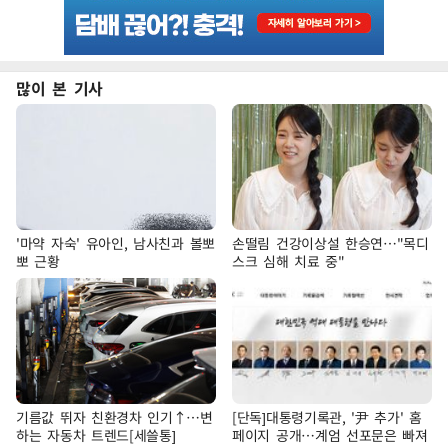
많이 본 기사
'마약 자숙' 유아인, 남사친과 볼뽀
손떨림 건강이상설 한승연…"목디
뽀 근황
스크 심해 치료 중"
기름값 뛰자 친환경차 인기↑…변
[단독]대통령기록관, '尹 추가' 홈
하는 자동차 트렌드[세쓸통]
페이지 공개…계엄 선포문은 빠져