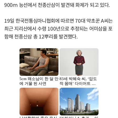
900ｍ 능선에서 천종산삼이 발견돼 화제가 되고 있다.
19일 한국전통심마니협회에 따르면 70대 약초꾼 A씨는
최근 지리산에서 수령 100년으로 추정되는 어미삼을 포
함해 천종산삼 총 12뿌리를 발견했다.