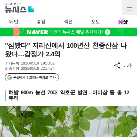
메인
랭킹
섹션
포토
"심봤다" 지리산에서 100년산 천종산삼 나
왔다…감정가 2.4억
기사등록
2026/05/19 19:33:32
가
가
최종수정
2026/05/19 22:34:24
구글에서 선호하는 매체로 추가
해발 900m 능선 70대 약초꾼 발견…어미삼 등 총 12
뿌리