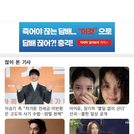
많이 본 기사
이승기 측 "차가원 전세금 미반환
아이유, 장기하 '별일 없이 산다'
은 고도의 사기 수법…엄벌 원해"
선곡…쿨한 일상 공개