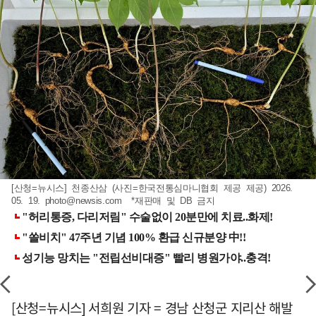
[산청=뉴시스] 천종산삼 (사진=한국전통심마니협회 제공 제공) 2026.
05. 19.
photo@newsis.com
*재판매 및 DB 금지
[산청=뉴시스] 서희원 기자 = 경남 산청군 지리산 해발