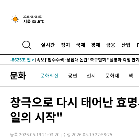
-22243초 전 >
백운산서 80년근 천종산삼 9뿌리 발견…감정가 1.3억원
-19953초 전 >
선재도서 해루질 나섰다 실종 60대, 닷새 만에 숨진 채 발
2026.08.08 (토)
서울 35.6℃
-17487초 전 >
남자 농구, 나고야 아시안게임서 '홈팀' 일본과 한일전
-16863초 전 >
여수 오동도 해상서 모터보트 전복…1명 사망·1명 실종
-13090초 전 >
극한폭염 한풀 꺾이지만…'낮 최고 35도' 무더위, 열대야
실시간
정치
국제
경제
금융
산업
주 날씨]
-10108초 전 >
축구협회 "압수수색·성접대 논란 사과…쇄신의 기회로 
-8625초 전 >
[속보]'압수수색·성접대 논란' 축구협회 "실망과 걱정 안
송"
45분 전 >
'최고 37도' 폭염 지속…강원동해안 최대 150㎜ 비
문화
문화최신
공연
전시
문화재
책
2시간 전 >
[속보]뉴욕증시 상승 마감…S&P 0.6% 나스닥 1.3%↑
-32211초 전 >
온열질환 사망자 3명 늘어…누적 환자 3000명 돌파
-26156초 전 >
강릉에 시간당 81.4㎜ 물폭탄…도로 잠기고 담벼락 붕괴
창극으로 다시 태어난 효명
-22263초 전 >
백운산서 80년근 천종산삼 9뿌리 발견…감정가 1.3억원
일의 시작"
-19973초 전 >
선재도서 해루질 나섰다 실종 60대, 닷새 만에 숨진 채 발
-17507초 전 >
남자 농구, 나고야 아시안게임서 '홈팀' 일본과 한일전
-16883초 전 >
여수 오동도 해상서 모터보트 전복…1명 사망·1명 실종
등록 2026.05.19 21:03:20
수정 2026.05.19 22:58:25
-13110초 전 >
극한폭염 한풀 꺾이지만…'낮 최고 35도' 무더위, 열대야