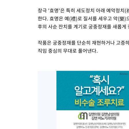
창극 '효명'은 특히 세도정치 아래 예악정치
한다. 효명은 예(禮)로 질서를 세우고 악(樂
후의 사순 잔치를 계기로 궁중정재를 새롭게 
작품은 궁중정재를 단순히 재현하거나 고증하는
직임 중심의 무대로 풀어낸다.