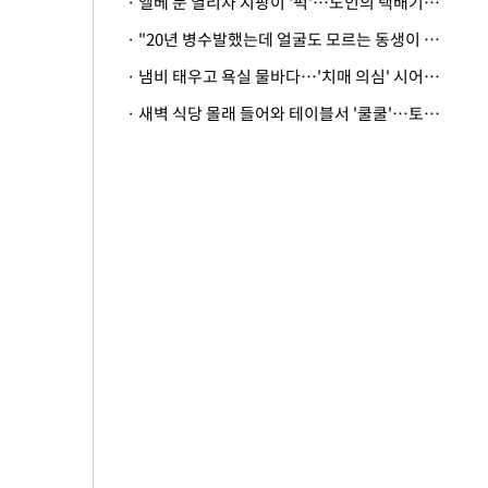
· 엘베 문 열리자 지팡이 '퍽'…노인의 택배기사 폭행 이유
· "20년 병수발했는데 얼굴도 모르는 동생이 유산 절반을"…배다른 형제 상속권 있을까
· 냄비 태우고 욕실 물바다…'치매 의심' 시어머니 검사 권유했다가 '날벼락'
· 새벽 식당 몰래 들어와 테이블서 '쿨쿨'…토사물 남기고 사라진 남성