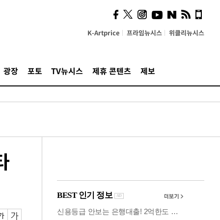
사이 해답 찾았죠"…알을
깨고 나온 '초자아'
K-Artprice
프라임뉴시스
위클리뉴시스
광장
포토
TV뉴시스
제휴 콘텐츠
제보
타