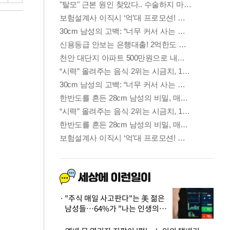
"주식 매일 사고판다"는 美 젊은
남성들…64%가 "나는 인생의
패배자“