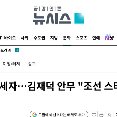
견
 계속[다음
IT·바이오
사회
수도권
지방
문화
스포츠
연예
삼겠다"
겨드려 죄
여행/레저
종교
세자…김재덕 안무 "조선 스
견
구글에서 선호하는 매체로 추가
 계속[다음