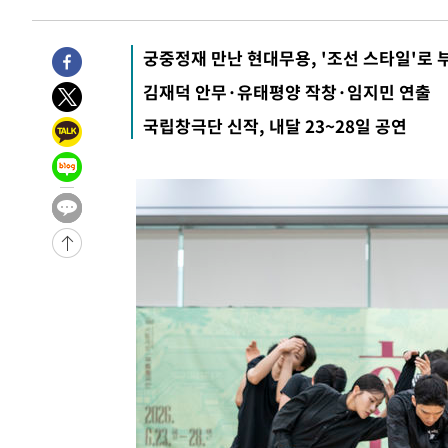
주 날씨]
-10128초 전 >
축구협회 "압수수색·성접대 논란 사과…쇄신의 기회로 
-8645초 전 >
[속보]'압수수색·성접대 논란' 축구협회 "실망과 걱정 안
궁중정재 만난 현대무용, '조선 스타일'로 
송"
45분 전 >
'최고 37도' 폭염 지속…강원동해안 최대 150㎜ 비
김재덕 안무·유태평양 작창·임지민 연출
2시간 전 >
[속보]뉴욕증시 상승 마감…S&P 0.6% 나스닥 1.3%↑
국립창극단 신작, 내달 23~28일 공연