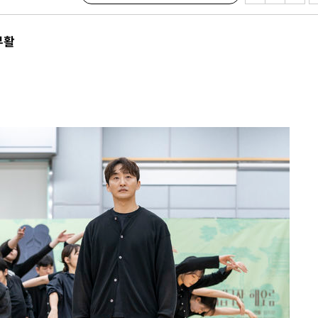
삼겠다"
겨드려 죄
부활