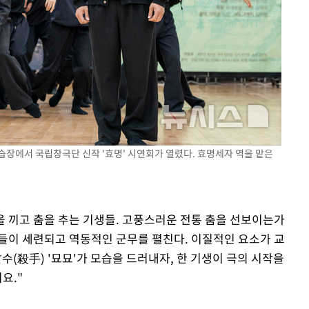
습장에서 국립창극단 신작 '효명' 시연회가 열렸다. 효명세자 역을 맡은
삼을 끼고 춤을 추는 기생들. 고풍스러운 전통 춤을 선보이는가
들이 세련되고 역동적인 군무를 펼친다. 이질적인 요소가 교
수(殺手) '묘묘'가 모습을 드러내자, 한 기생이 극의 시작을
요."