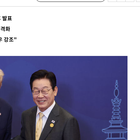
 불가피"
등 압수수색
 발표
태세 강
본격화
 강조"
어"
·당황'
'
 혐의
감
 포착