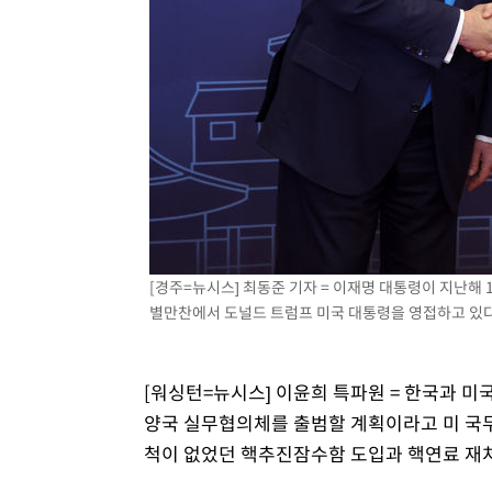
-15641초 전 >
손흥민, 5경기 연속골 실패…LAFC는 승부차기 끝 과달
-8242초 전 >
내일까지 39도 '펄펄'…기상청 "태풍 지나며 폭염 잠시 꺾
-7879초 전 >
트럼프, 한국계 진보 주지사 후보 맹공…"공산주의가 최대
-7857초 전 >
"美간섭에 합의 지연"…트럼프, '이란 호르무즈 통제권' 
-4377초 전 >
[속보]산업장관 "李정부, 원전 반대 안해…안정 전력 위해
-3074초 전 >
[속보]경찰, '홍명보 선임 논란' 대한축구협회·축구회관 
[경주=뉴시스] 최동준 기자 = 이재명 대통령이 지난해 
별만찬에서 도널드 트럼프 미국 대통령을 영접하고 있다. 
[워싱턴=뉴시스] 이윤희 특파원 = 한국과 
양국 실무협의체를 출범할 계획이라고 미 국무
척이 없었던 핵추진잠수함 도입과 핵연료 재