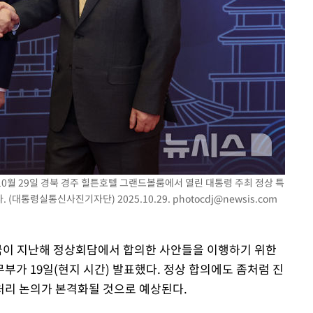
라하라 격파
인다"
 위협"
수용할까
 불가피"
등 압수수색
10월 29일 경북 경주 힐튼호텔 그랜드볼룸에서 열린 대통령 주최 정상 특
(대통령실통신사진기자단) 2025.10.29.
photocdj@newsis.com
미국이 지난해 정상회담에서 합의한 사안들을 이행하기 위한
부가 19일(현지 시간) 발표했다. 정상 합의에도 좀처럼 진
처리 논의가 본격화될 것으로 예상된다.