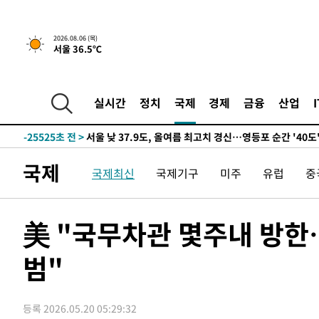
-27435초 전 >
[속보] SKT, 에이닷 서비스 장애 발생…"원인 파악 중"
-26841초 전 >
[속보]합참 "북, 동해상으로 미상 발사체 발사"
2026.08.06 (목)
서울 36.5℃
-26237초 전 >
'낮 최고 39도' 불볕더위…한밤 열대야도 계속[내일날씨]
-26196초 전 >
[속보]7~9일 프로야구 3연전도 폭염 취소…11일 재개
-25858초 전 >
"韓 외환시장 개입 관측 배경엔 美의 대한국 무역적자 있
실시간
정치
국제
경제
금융
산업
-25685초 전 >
'월드컵 탈락 후폭풍' 축구협회…초유의 압수수색에 '충격
-25525초 전 >
서울 낮 37.9도, 올여름 최고치 경신…영등포 순간 '40도
-25087초 전 >
[속보]종합특검, 대검 추가 압수수색…내란 중요임무종사
국제
국제최신
국제기구
미주
유럽
중
-21182초 전 >
[속보]코스닥, 800p 회복…0.26% 오른 801.67 마감
-21112초 전 >
[속보]코스피, 301.88포인트(4.58%) 내린 6296.38 마
-20977초 전 >
[속보]원·달러 환율, 0.7원 내린 1423.8원 마감
美 "국무차관 몇주내 방한
-18576초 전 >
"여기 떨어졌다"…다누리, 스페이스X 로켓 달 충돌 흔적
범"
-15621초 전 >
손흥민, 5경기 연속골 실패…LAFC는 승부차기 끝 과달
-8222초 전 >
내일까지 39도 '펄펄'…기상청 "태풍 지나며 폭염 잠시 꺾
-7859초 전 >
트럼프, 한국계 진보 주지사 후보 맹공…"공산주의가 최대
등록 2026.05.20 05:29:32
-7837초 전 >
"美간섭에 합의 지연"…트럼프, '이란 호르무즈 통제권' 