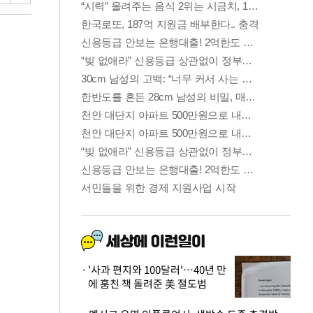
'사과 편지와 100달러'…40년 만
에 훔친 책 돌려준 美 절도범