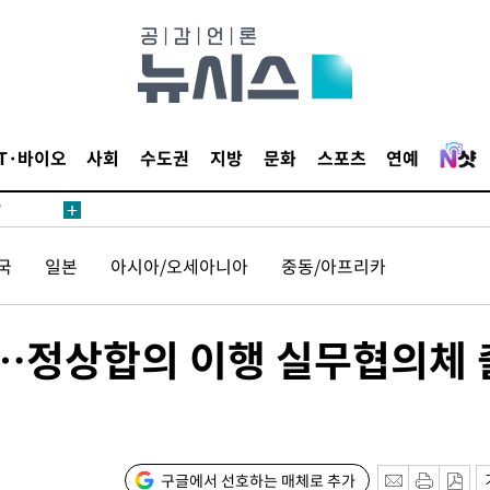
어"
IT·바이오
사회
수도권
지방
문화
스포츠
연예
·당황'
'
 혐의
국
일본
아시아/오세아니아
중동/아프리카
감
…정상합의 이행 실무협의체 
 포착
라하라 격파
인다"
 위협"
구글에서 선호하는 매체로 추가
수용할까