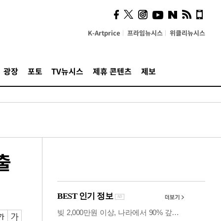
의견, 국토부·LH에 충실히
전달할 것"
K-Artprice
프라임뉴시스
위클리뉴시스
광장
포토
TV뉴시스
제휴 콘텐츠
제보
출