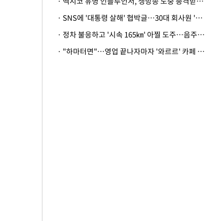
· 멕시코 유명 인플루언서, 생방송 도중 총격받아 사망
· SNS에 '대통령 살해' 협박글…30대 회사원 '불구속 송치'
· 정차 불응하고 '시속 165㎞' 아찔 도주…음주운전자 체포
· "하마터면"…영업 끝나자마자 '와르르' 카페 테라스 덮친 대리석 외벽