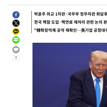
-4357초 전 >
[속보]산업장관 "李정부, 원전 반대 안해…안정 전력 위해
-3054초 전 >
[속보]경찰, '홍명보 선임 논란' 대한축구협회·축구회관 
박윤주 외교 1차관·국무부 정무차관 회담후
-29277초 전 >
[속보]합참 "北 발사체는 단거리탄도미사일…감시·경계
한국 핵잠 도입·핵연료 재처리 관련 논의 
화"
-29025초 전 >
日방위성, 北이 동해로 쏜 발사체는 탄도미사일 가능성
"韓확장억제 공약 재확인…美기업 공정대우
-27455초 전 >
[속보] SKT, 에이닷 서비스 장애 발생…"원인 파악 중"
-26861초 전 >
[속보]합참 "북, 동해상으로 미상 발사체 발사"
-26257초 전 >
'낮 최고 39도' 불볕더위…한밤 열대야도 계속[내일날씨]
-26216초 전 >
[속보]7~9일 프로야구 3연전도 폭염 취소…11일 재개
-25878초 전 >
"韓 외환시장 개입 관측 배경엔 美의 대한국 무역적자 있
-25705초 전 >
'월드컵 탈락 후폭풍' 축구협회…초유의 압수수색에 '충격
-25545초 전 >
서울 낮 37.9도, 올여름 최고치 경신…영등포 순간 '40도
-25107초 전 >
[속보]종합특검, 대검 추가 압수수색…내란 중요임무종사
-21202초 전 >
[속보]코스닥, 800p 회복…0.26% 오른 801.67 마감
-21132초 전 >
[속보]코스피, 301.88포인트(4.58%) 내린 6296.38 마
-20997초 전 >
[속보]원·달러 환율, 0.7원 내린 1423.8원 마감
-18596초 전 >
"여기 떨어졌다"…다누리, 스페이스X 로켓 달 충돌 흔적