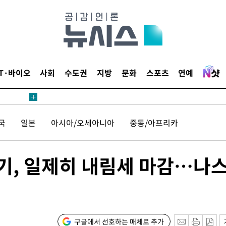
압수수색
태세 강
IT·바이오
사회
수도권
지방
문화
스포츠
연예
국
일본
아시아/오세아니아
중동/아프리카
어"
·당황'
르기, 일제히 내림세 마감…나
'
 혐의
감
구글에서 선호하는 매체로 추가