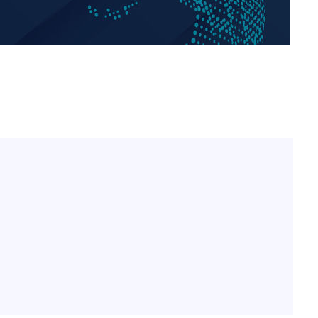
정보석 "황정음 전 남편 서
1
서글한 인상이었는데…"
 혐의
황기순 "원정 도박으로 전
2
감
도피"
이승기 측 "차가원 전세금
3
 포착
사기 수법…엄벌 원해"
하라 격파
정부, 전 산업에 'AI 옷' 
4
인다"
1000대 보급 추진
 위협"
아이유, 장기하 '별일 없
수용할까
5
일상 공개
가피"
압수수색
최준희, 또 성형수술 예고 
6
허지웅 "우리가 지지했던 
7
들었다"…형소법 개정에 