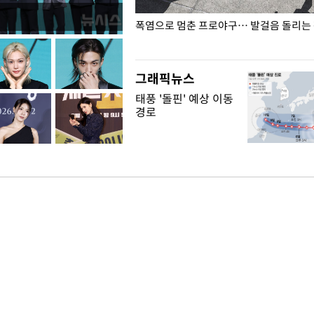
전남광주… 열화상 카메라에 담긴
폭염으로 멈춘 프로야구… 발걸음 돌리는
그래픽뉴스
태풍 '돌핀' 예상 이동
경로