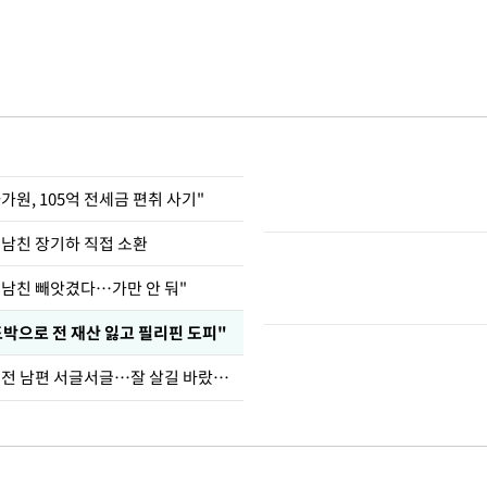
가원, 105억 전세금 편취 사기"
 남친 장기하 직접 소환
 남친 빼앗겼다…가만 안 둬"
도박으로 전 재산 잃고 필리핀 도피"
정보석 "황정음 전 남편 서글서글…잘 살길 바랐는데"