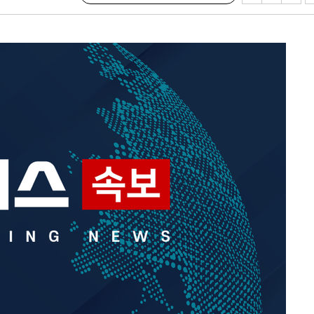
 포착
하라 격파
인다"
 위협"
수용할까
가피"
압수수색
태세 강
어"
·당황'
'