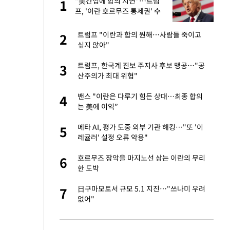
글
"美간섭에 합의 지연"…트럼
1
1
프, '이란 호르무즈 통제권' 수
용할까
 재산 잃고 필리핀
트럼프 "이란과 합의 원해…사람들 죽이고
2
2
싶지 않아"
 미반환은 고도의
트럼프, 한국계 진보 주지사 후보 맹공…"공
3
3
산주의가 최대 위협"
입힌다…AI 로봇 연
밴스 "이란은 다루기 힘든 상대…최종 합의
4
4
는 美에 이익”
이 산다' 선곡…쿨한
메타 AI, 평가 도중 외부 기관 해킹…"또 '이
5
5
레귤러' 설정 오류 악용"
"짝짝이 눈 탈출"
호르무즈 장악을 마지노선 삼는 이란의 무리
6
6
한 도박
인간들이 이 꼴 만
日구마모토서 규모 5.1 지진…"쓰나미 우려
7
7
격한 반응
없어"