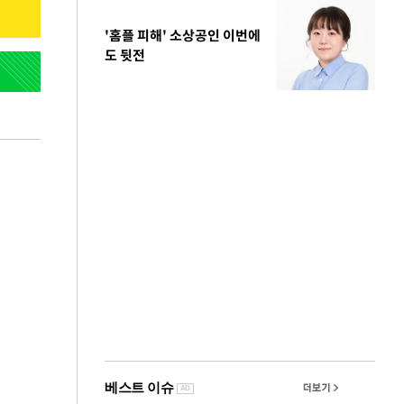
'홈플 피해' 소상공인 이번에
도 뒷전