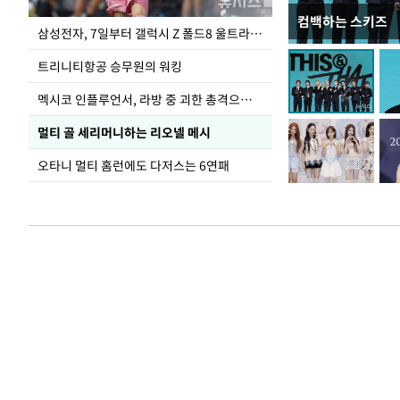
컴백하는 스키즈
입추 하루 앞둔 
삼성전자, 7일부터 갤럭시 Z 폴드8 울트라·폴드8·플립8 출시
폭염
트리니티항공 승무원의 워킹
멕시코 인플루언서, 라방 중 괴한 총격으로 사망
멀티 골 세리머니하는 리오넬 메시
오타니 멀티 홈런에도 다저스는 6연패