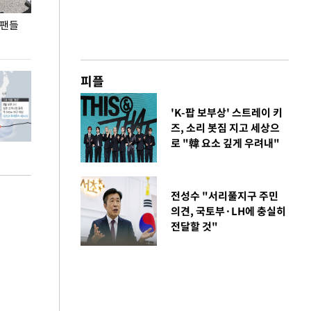
 팬들
이 대통령, '청년 대책 속도 높여야…폭염 문제도
입추 코앞인데 전
총력 대응'
피플
'K-팝 보부상' 스트레이 키
즈, 소리 봇짐 지고 세상으
로 "韓 요소 깊게 우려내"
전성수 "서리풀지구 주민
의견, 국토부·LH에 충실히
전달할 것"