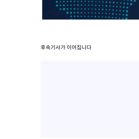
-19223초 전 >
[속보]종합특검, 대검 추가 압수수색…내란 중요임무종사
-15318초 전 >
[속보]코스닥, 800p 회복…0.26% 오른 801.67 마감
-15248초 전 >
[속보]코스피, 301.88포인트(4.58%) 내린 6296.38 마
-15113초 전 >
[속보]원·달러 환율, 0.7원 내린 1423.8원 마감
-12712초 전 >
"여기 떨어졌다"…다누리, 스페이스X 로켓 달 충돌 흔적
후속기사가 이어집니다
-9757초 전 >
손흥민, 5경기 연속골 실패…LAFC는 승부차기 끝 과달라
-2358초 전 >
내일까지 39도 '펄펄'…기상청 "태풍 지나며 폭염 잠시 꺾
-1995초 전 >
트럼프, 한국계 진보 주지사 후보 맹공…"공산주의가 최대
-1973초 전 >
"美간섭에 합의 지연"…트럼프, '이란 호르무즈 통제권' 
25분 전 >
[속보]산업장관 "李정부, 원전 반대 안해…안정 전력 위해 불
46분 전 >
[속보]경찰, '홍명보 선임 논란' 대한축구협회·축구회관 등 