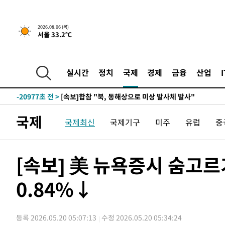
2026.08.06 (목)
서울 33.2℃
46분 전 >
[속보]경찰, '홍명보 선임 논란' 대한축구협회·축구회관 등 
-23393초 전 >
[속보]합참 "北 발사체는 단거리탄도미사일…감시·경계
화"
-23141초 전 >
日방위성, 北이 동해로 쏜 발사체는 탄도미사일 가능성
실시간
정치
국제
경제
금융
산업
-21571초 전 >
[속보] SKT, 에이닷 서비스 장애 발생…"원인 파악 중"
-20977초 전 >
[속보]합참 "북, 동해상으로 미상 발사체 발사"
-20373초 전 >
'낮 최고 39도' 불볕더위…한밤 열대야도 계속[내일날씨]
국제
국제최신
국제기구
미주
유럽
중
-20332초 전 >
[속보]7~9일 프로야구 3연전도 폭염 취소…11일 재개
-19994초 전 >
"韓 외환시장 개입 관측 배경엔 美의 대한국 무역적자 있
-19821초 전 >
'월드컵 탈락 후폭풍' 축구협회…초유의 압수수색에 '충격
[속보] 美 뉴욕증시 숨고
-19661초 전 >
서울 낮 37.9도, 올여름 최고치 경신…영등포 순간 '40도
0.84%↓
-19223초 전 >
[속보]종합특검, 대검 추가 압수수색…내란 중요임무종사
-15318초 전 >
[속보]코스닥, 800p 회복…0.26% 오른 801.67 마감
-15248초 전 >
[속보]코스피, 301.88포인트(4.58%) 내린 6296.38 마
등록 2026.05.20 05:07:13
수정 2026.05.20 05:34:24
-15113초 전 >
[속보]원·달러 환율, 0.7원 내린 1423.8원 마감