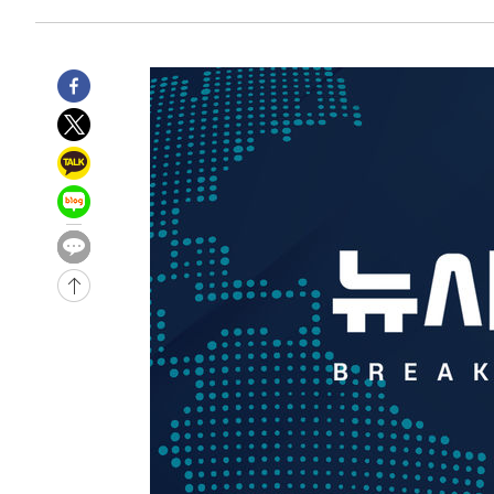
-12712초 전 >
"여기 떨어졌다"…다누리, 스페이스X 로켓 달 충돌 흔적
-9757초 전 >
손흥민, 5경기 연속골 실패…LAFC는 승부차기 끝 과달라
-2358초 전 >
내일까지 39도 '펄펄'…기상청 "태풍 지나며 폭염 잠시 꺾
-1995초 전 >
트럼프, 한국계 진보 주지사 후보 맹공…"공산주의가 최대
-1973초 전 >
"美간섭에 합의 지연"…트럼프, '이란 호르무즈 통제권' 
25분 전 >
[속보]산업장관 "李정부, 원전 반대 안해…안정 전력 위해 불
46분 전 >
[속보]경찰, '홍명보 선임 논란' 대한축구협회·축구회관 등 
-23393초 전 >
[속보]합참 "北 발사체는 단거리탄도미사일…감시·경계
화"
-23141초 전 >
日방위성, 北이 동해로 쏜 발사체는 탄도미사일 가능성
-21571초 전 >
[속보] SKT, 에이닷 서비스 장애 발생…"원인 파악 중"
-20977초 전 >
[속보]합참 "북, 동해상으로 미상 발사체 발사"
-20373초 전 >
'낮 최고 39도' 불볕더위…한밤 열대야도 계속[내일날씨]
-20332초 전 >
[속보]7~9일 프로야구 3연전도 폭염 취소…11일 재개
-19994초 전 >
"韓 외환시장 개입 관측 배경엔 美의 대한국 무역적자 있
-19821초 전 >
'월드컵 탈락 후폭풍' 축구협회…초유의 압수수색에 '충격
-19661초 전 >
서울 낮 37.9도, 올여름 최고치 경신…영등포 순간 '40도