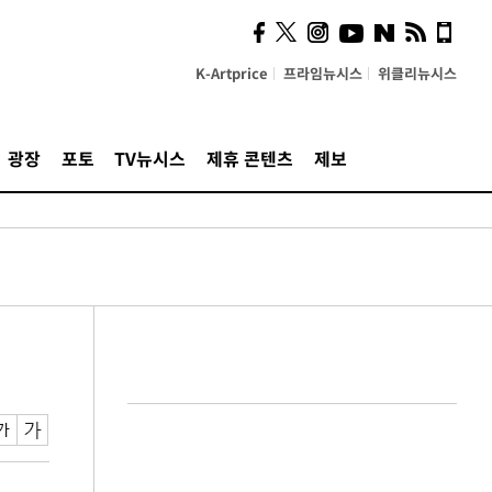
시, 스마트폰 액세서리에
NFC 더했다
K-Artprice
프라임뉴시스
위클리뉴시스
광장
포토
TV뉴시스
제휴 콘텐츠
제보