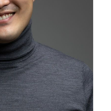
장 기소
회
교수…이병
절차 개시