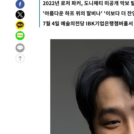
2022년 로저 파커, 도니체티 미공개 악보 
-5615초 전 >
11시간 압수수색에 성접대 파문까지…'쑥대밭' 된 축구협
'아름다운 하프 위의 말비나' '이보다 더 잔
-4637초 전 >
[속보]규제합리화위원회 부위원장에 김태유 서울대 공대 
7월 4일 예술의전당 IBK기업은행챔버홀서
태 후임
-995초 전 >
[속보]국힘 윤리위, '돌려차기 발언' 진종오·서범수 징계 절
-31868초 전 >
미 사업체 일자리, 7월에 2.3만개 순감하고 그 전 2개월 1
하향수정 (2보)
-31316초 전 >
[속보] 미 사업체, 일자리 7월에 2.3만 개 줄어…실업률은
↓
-27179초 전 >
[속보]이 대통령 "부동산 공급 기존 사고방식 매달리지 
실천"
-26264초 전 >
이란, "오만과 '중앙 단일 루트' 합의…북쪽 인바운드·남
운드는 임시"
-17832초 전 >
"낮 기온 소폭 하락"…수도권 폭염중대경보, 폭염경보로
-17796초 전 >
[속보]이 대통령, '호우피해' 안동·의성 관할 4개 면 특
선포
-17759초 전 >
[단독]중수청 지원 검사들, 정원 초과 시 낮은 계급 임용
갈 수도
-15730초 전 >
낮 최고 37도 찜통더위…곳곳 소나기·강원 많은 비[내일
-14036초 전 >
SK하이닉스, 용인·청주 팹에 54조 투자…"AI 메모리 수
응"
-10892초 전 >
여자배구 이재영·이다영 자매, 아제르바이잔 투란VC 입
-10145초 전 >
외국인 심판 성 접대 7경기 들여다보니…한국 축구 '5승 2
-9879초 전 >
[속보]코스닥, 2.86포인트(0.36%) 내린 798.81마감
-9832초 전 >
[속보]코스피, 6200선 약보합…0.60% 내린 6258.77에 