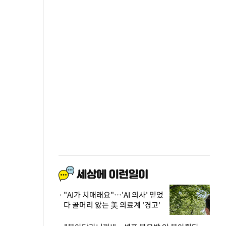
"AI가 치매래요"…'AI 의사' 믿었
다 골머리 앓는 美 의료계 '경고'