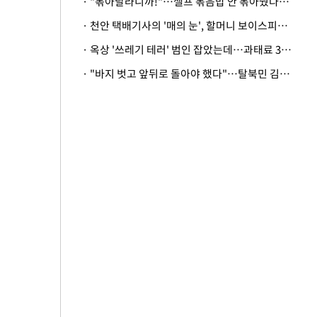
· "볶아달라니까!"…셀프 볶음밥 안 볶아줬다고 사장 폭행한 손님
· 천안 택배기사의 '매의 눈', 할머니 보이스피싱 피해 막아
· 옥상 '쓰레기 테러' 범인 잡았는데…과태료 3만원 처분에 숙박업주 허탈
· "바지 벗고 앞뒤로 돌아야 했다"…탈북민 김서아, 기쁨조 검사 수치심 회상