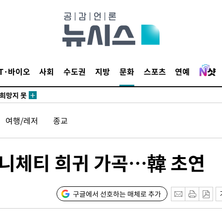
 4.1%로
말고 과감히
쪽 아웃바
 하향
별재난지역
IT·바이오
사회
수도권
지방
문화
스포츠
연예
…희망지 못
날씨]
요 선제 대
여행/레저
종교
단
무'
니체티 희귀 가곡…韓 초연
마쳐
구글에서 선호하는 매체로 추가
장 기소