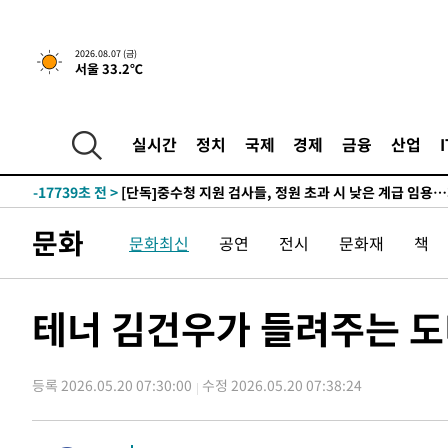
하향수정 (2보)
-31296초 전 >
[속보] 미 사업체, 일자리 7월에 2.3만 개 줄어…실업률은
↓
-27159초 전 >
[속보]이 대통령 "부동산 공급 기존 사고방식 매달리지 
2026.08.07 (금)
서울 33.2℃
실천"
-26244초 전 >
이란, "오만과 '중앙 단일 루트' 합의…북쪽 인바운드·남
운드는 임시"
-17812초 전 >
"낮 기온 소폭 하락"…수도권 폭염중대경보, 폭염경보로
-17776초 전 >
[속보]이 대통령, '호우피해' 안동·의성 관할 4개 면 특
실시간
정치
국제
경제
금융
산업
선포
-17739초 전 >
[단독]중수청 지원 검사들, 정원 초과 시 낮은 계급 임용
갈 수도
-15710초 전 >
낮 최고 37도 찜통더위…곳곳 소나기·강원 많은 비[내일
-14016초 전 >
SK하이닉스, 용인·청주 팹에 54조 투자…"AI 메모리 수
문화
문화최신
공연
전시
문화재
책
응"
-10872초 전 >
여자배구 이재영·이다영 자매, 아제르바이잔 투란VC 입
-10125초 전 >
외국인 심판 성 접대 7경기 들여다보니…한국 축구 '5승 2
-9859초 전 >
[속보]코스닥, 2.86포인트(0.36%) 내린 798.81마감
테너 김건우가 들려주는 도
-9812초 전 >
[속보]코스피, 6200선 약보합…0.60% 내린 6258.77에 
-9792초 전 >
[속보]원·달러 환율, 7.7원 내린 1416.1원 마감
등록 2026.05.20 07:30:00
수정 2026.05.20 07:38:24
-9681초 전 >
[속보] 노원서 40.1도 관측…서울, 2018년 이후 첫 40도
-6771초 전 >
[속보]종합특검, '계엄 수용공간 확보' 신용해 前교정본부
-5644초 전 >
외신들도 주목한 韓축구 파문…"국민적 공분에 수사 재개"