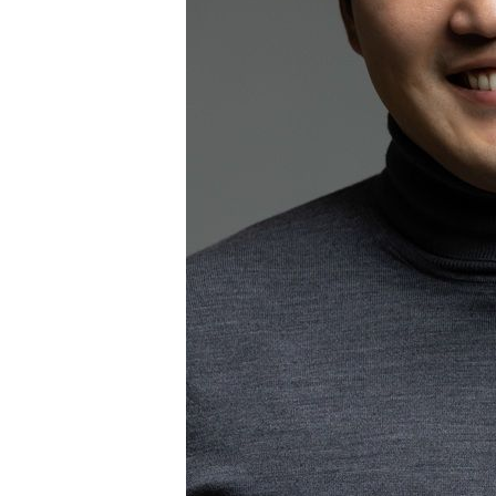
-9812초 전 >
[속보]원·달러 환율, 7.7원 내린 1416.1원 마감
-9701초 전 >
[속보] 노원서 40.1도 관측…서울, 2018년 이후 첫 40도
-6791초 전 >
[속보]종합특검, '계엄 수용공간 확보' 신용해 前교정본부
-5664초 전 >
외신들도 주목한 韓축구 파문…"국민적 공분에 수사 재개"
-5635초 전 >
11시간 압수수색에 성접대 파문까지…'쑥대밭' 된 축구협
-4657초 전 >
[속보]규제합리화위원회 부위원장에 김태유 서울대 공대 
태 후임
-1015초 전 >
[속보]국힘 윤리위, '돌려차기 발언' 진종오·서범수 징계 