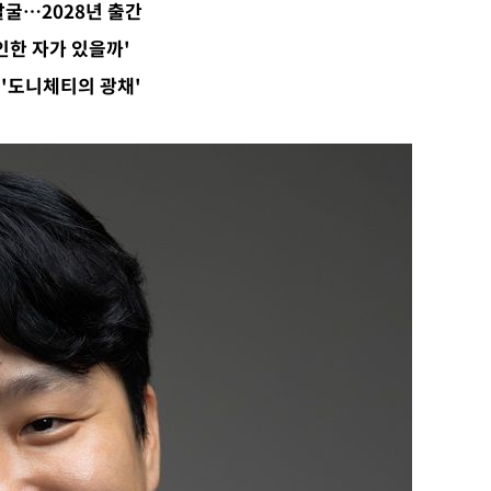
발굴…2028년 출간
회
인한 자가 있을까'
교수…이병
 '도니체티의 광채'
차 개시
0.3만개
 4.1%로
말고 과감히
쪽 아웃바
 하향
별재난지역
…희망지 못
날씨]
요 선제 대
단
무'
마쳐