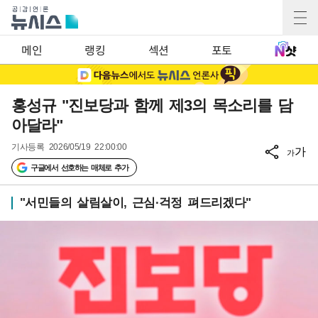
메인
랭킹
섹션
포토
홍성규 "진보당과 함께 제3의 목소리를 담
아달라"
기사등록
2026/05/19 22:00:00
가
가
구글에서 선호하는 매체로 추가
"서민들의 살림살이, 근심·걱정 펴드리겠다"