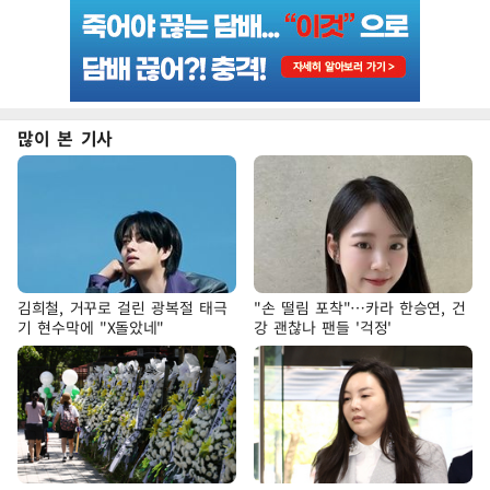
많이 본 기사
김희철, 거꾸로 걸린 광복절 태극
"손 떨림 포착"…카라 한승연, 건
기 현수막에 "X돌았네"
강 괜찮나 팬들 '걱정'